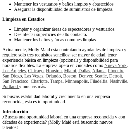
Mantener los vestuarios y baños limpios y abastecidos.
Asegurar la disponibilidad de suministros de limpieza.
Limpieza en Estadios
Limpiar y organizar áreas de espectadores y vestuarios.
Desinfectar superficies de alto contacto.
Mantener los baños y áreas comunes limpias.
Actualmente, Molly Maid está contratando ayudantes de limpieza y
requiere solo tres requisitos sencillos: ser mayor de edad, tener
experiencia básica en limpieza (opcional) y disponibilidad para
horarios flexibles. La empresa opera en ciudades como
Nueva York
,
Los Ángeles
,
Chicago
,
Houston
,
Miami
,
Dallas
,
Atlanta
,
Phoenix
,
San Diego
,
Las Vegas
,
Orlando
,
Boston
,
Denver
,
Seattle
,
Detroit
,
San Francisco
,
Charlotte
,
Tampa
,
Minneapolis
,
Filadelfia
,
Nashville
,
Portland
y muchas más.
Si buscas estabilidad laboral y crecimiento en una empresa
reconocida, esta es tu oportunidad.
Introducción
¿Buscas una oportunidad laboral en una empresa reconocida y con
décadas de experiencia? ¡Molly Maid está buscando nuevos
talentos!