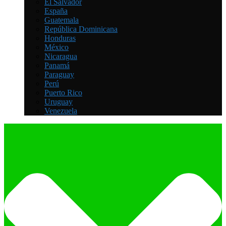
El Salvador
España
Guatemala
República Dominicana
Honduras
México
Nicaragua
Panamá
Paraguay
Perú
Puerto Rico
Uruguay
Venezuela