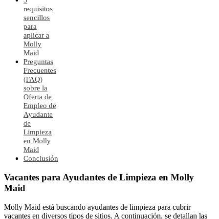
requisitos
sencillos
para
aplicar a
Molly
Maid
Preguntas
Frecuentes
(FAQ)
sobre la
Oferta de
Empleo de
Ayudante
de
Limpieza
en Molly
Maid
Conclusión
Vacantes para Ayudantes de Limpieza en Molly
Maid
Molly Maid está buscando ayudantes de limpieza para cubrir
vacantes en diversos tipos de sitios. A continuación, se detallan las