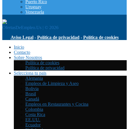
Puerto Rico
Uruguay
Venezuela
OfertasDeEmpleo.Us | © 2026
Aviso Legal
-
Política de privacidad
-
Política de cookies
Inicio
Contacto
Sobre Nosotros
Política de cookies
Política de privacidad
Selecciona tu pais
Alemania
Empleos de Limpieza y Aseo
Bolivia
Brasil
Canadá
Empleos en Restaurantes y Cocina
Colombia
Costa Rica
EE.UU.
Ecuador