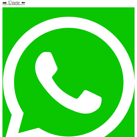
➡️ Únete ⬅️