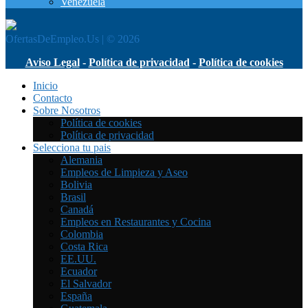
Venezuela
OfertasDeEmpleo.Us | © 2026
Aviso Legal
-
Política de privacidad
-
Política de cookies
Inicio
Contacto
Sobre Nosotros
Política de cookies
Política de privacidad
Selecciona tu pais
Alemania
Empleos de Limpieza y Aseo
Bolivia
Brasil
Canadá
Empleos en Restaurantes y Cocina
Colombia
Costa Rica
EE.UU.
Ecuador
El Salvador
España