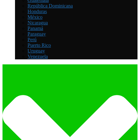
Guatemala
República Dominicana
Honduras
México
Nicaragua
Panamá
Paraguay
Perú
Puerto Rico
Uruguay
Venezuela