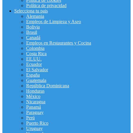
Política de cookies
Política de privacidad
Selecciona tu pais
Alemania
Empleos de Limpieza y Aseo
Bolivia
Brasil
Canadá
Empleos en Restaurantes y Cocina
Colombia
Costa Rica
EE.UU.
Ecuador
El Salvador
España
Guatemala
República Dominicana
Honduras
México
Nicaragua
Panamá
Paraguay
Perú
Puerto Rico
Uruguay