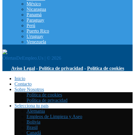
México
Nicaragua
Panamá
Paraguay
Perú
Puerto Rico
Uruguay
Venezuela
OfertasDeEmpleo.Us | © 2026
Aviso Legal
-
Política de privacidad
-
Política de cookies
Inicio
Contacto
Sobre Nosotros
Política de cookies
Política de privacidad
Selecciona tu pais
Alemania
Empleos de Limpieza y Aseo
Bolivia
Brasil
Canadá