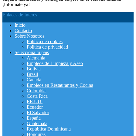
¡Infórmate ya!
Enlaces de Interés
Inicio
Contacto
Sobre Nosotros
Política de cookies
Política de privacidad
Selecciona tu pais
Alemania
Empleos de Limpieza y Aseo
Bolivia
Brasil
Canadá
Empleos en Restaurantes y Cocina
Colombia
Costa Rica
EE.UU.
Ecuador
El Salvador
España
Guatemala
República Dominicana
Honduras