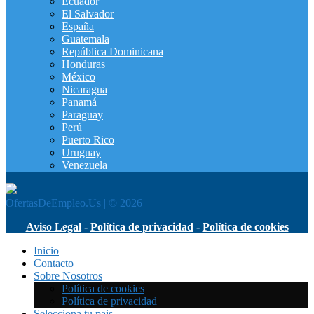
Ecuador
El Salvador
España
Guatemala
República Dominicana
Honduras
México
Nicaragua
Panamá
Paraguay
Perú
Puerto Rico
Uruguay
Venezuela
OfertasDeEmpleo.Us | © 2026
Aviso Legal
-
Política de privacidad
-
Política de cookies
Inicio
Contacto
Sobre Nosotros
Política de cookies
Política de privacidad
Selecciona tu pais