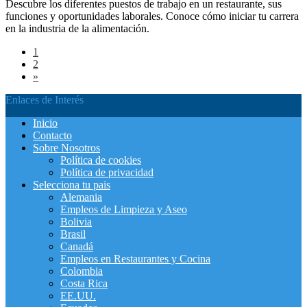
Descubre los diferentes puestos de trabajo en un restaurante, sus
funciones y oportunidades laborales. Conoce cómo iniciar tu carrera
en la industria de la alimentación.
1
2
»
Enlaces de Interés
Inicio
Contacto
Sobre Nosotros
Política de cookies
Política de privacidad
Selecciona tu pais
Alemania
Empleos de Limpieza y Aseo
Bolivia
Brasil
Canadá
Empleos en Restaurantes y Cocina
Colombia
Costa Rica
EE.UU.