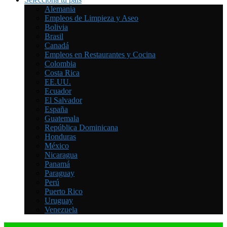
Alemania
Empleos de Limpieza y Aseo
Bolivia
Brasil
Canadá
Empleos en Restaurantes y Cocina
Colombia
Costa Rica
EE.UU.
Ecuador
El Salvador
España
Guatemala
República Dominicana
Honduras
México
Nicaragua
Panamá
Paraguay
Perú
Puerto Rico
Uruguay
Venezuela