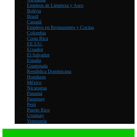
Empleos de Limpieza y Aseo
Bolivia
Brasil
Canadá
Empleos en Restaurantes y Cocina
Colombia
Costa Rica
EE.UU.
Ecuador
El Salvador
España
Guatemala
República Dominicana
Honduras
México
Nicaragua
Panamá
Paraguay
Perú
Puerto Rico
Uruguay
Venezuela