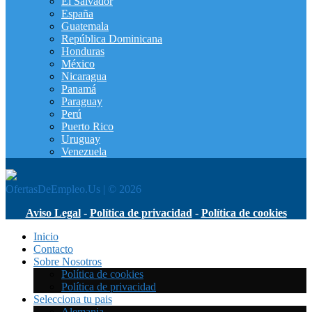
El Salvador
España
Guatemala
República Dominicana
Honduras
México
Nicaragua
Panamá
Paraguay
Perú
Puerto Rico
Uruguay
Venezuela
OfertasDeEmpleo.Us | © 2026
Aviso Legal
-
Política de privacidad
-
Política de cookies
Inicio
Contacto
Sobre Nosotros
Política de cookies
Política de privacidad
Selecciona tu pais
Alemania