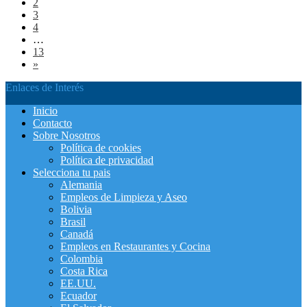
2
3
4
…
13
»
Enlaces de Interés
Inicio
Contacto
Sobre Nosotros
Política de cookies
Política de privacidad
Selecciona tu pais
Alemania
Empleos de Limpieza y Aseo
Bolivia
Brasil
Canadá
Empleos en Restaurantes y Cocina
Colombia
Costa Rica
EE.UU.
Ecuador