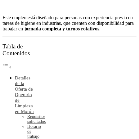
Este empleo está diseñado para personas con experiencia previa en
tareas de higiene en industrias, que cuenten con disponibilidad para
trabajar en
jornada completa y turnos rotativos
.
Tabla de
Contenidos
Detalles
de la
Oferta de
Operario
de
Limpieza
en Morón
Requisitos
solicitados
Horario
de
trabajo