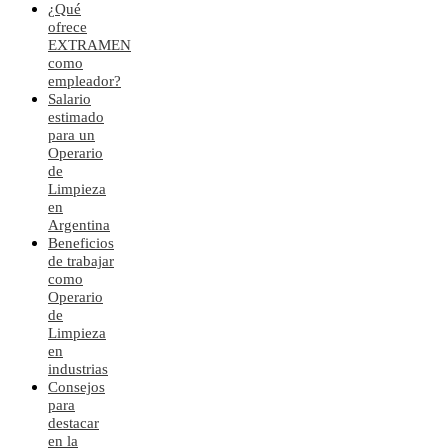
¿Qué
ofrece
EXTRAMEN
como
empleador?
Salario
estimado
para un
Operario
de
Limpieza
en
Argentina
Beneficios
de trabajar
como
Operario
de
Limpieza
en
industrias
Consejos
para
destacar
en la