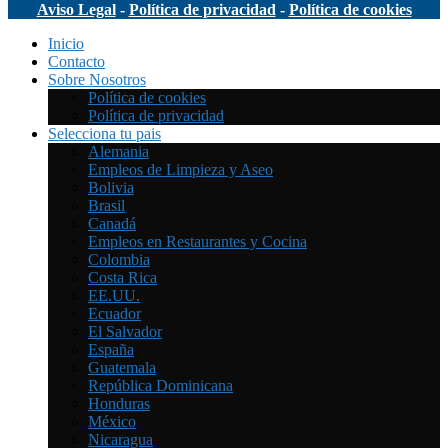
Aviso Legal
-
Política de privacidad
-
Política de cookies
Inicio
Contacto
Sobre Nosotros
Política de cookies
Política de privacidad
Selecciona tu pais
Alemania
Empleos de Limpieza y Aseo
Bolivia
Brasil
Canadá
Empleos en Restaurantes y Cocina
Colombia
Costa Rica
EE.UU.
Ecuador
El Salvador
España
Guatemala
República Dominicana
Honduras
México
Nicaragua