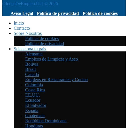
OfertasDeEmpleo.Us | © 2026
Aviso Legal
-
Política de privacidad
-
Política de cookies
Inicio
Contacto
Sobre Nosotros
Política de cookies
Política de privacidad
Selecciona tu pais
Alemania
Empleos de Limpieza y Aseo
Bolivia
Brasil
Canadá
Empleos en Restaurantes y Cocina
Colombia
Costa Rica
EE.UU.
Ecuador
El Salvador
España
Guatemala
República Dominicana
Honduras