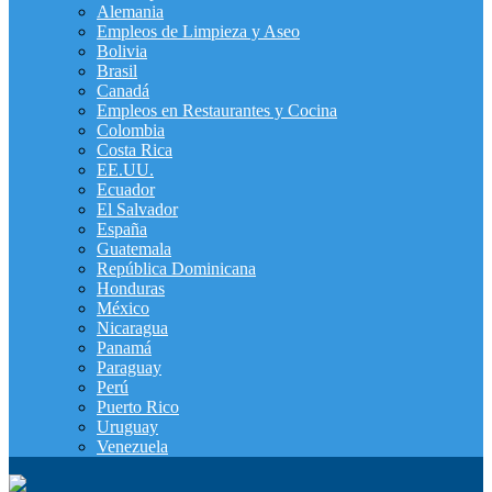
Alemania
Empleos de Limpieza y Aseo
Bolivia
Brasil
Canadá
Empleos en Restaurantes y Cocina
Colombia
Costa Rica
EE.UU.
Ecuador
El Salvador
España
Guatemala
República Dominicana
Honduras
México
Nicaragua
Panamá
Paraguay
Perú
Puerto Rico
Uruguay
Venezuela