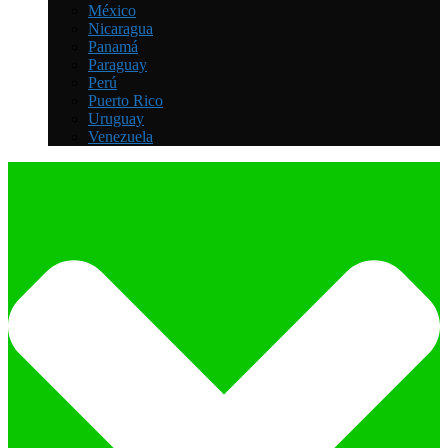
México
Nicaragua
Panamá
Paraguay
Perú
Puerto Rico
Uruguay
Venezuela