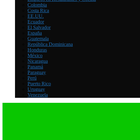
Colombia
Costa Rica
EE.UU.
Ecuador
El Salvador
España
Guatemala
República Dominicana
Honduras
México
Nicaragua
Panamá
Paraguay
Perú
Puerto Rico
Uruguay
Venezuela