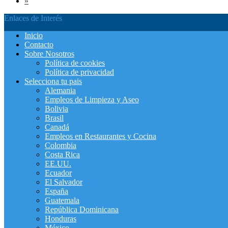
»
Enlaces de Interés
Inicio
Contacto
Sobre Nosotros
Política de cookies
Política de privacidad
Selecciona tu pais
Alemania
Empleos de Limpieza y Aseo
Bolivia
Brasil
Canadá
Empleos en Restaurantes y Cocina
Colombia
Costa Rica
EE.UU.
Ecuador
El Salvador
España
Guatemala
República Dominicana
Honduras
México