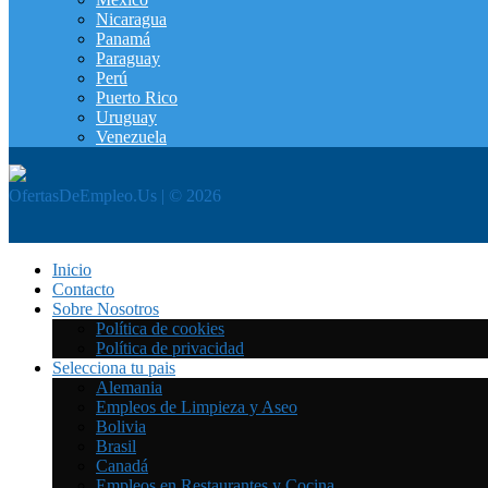
Nicaragua
Panamá
Paraguay
Perú
Puerto Rico
Uruguay
Venezuela
OfertasDeEmpleo.Us | © 2026
Inicio
Contacto
Sobre Nosotros
Política de cookies
Política de privacidad
Selecciona tu pais
Alemania
Empleos de Limpieza y Aseo
Bolivia
Brasil
Canadá
Empleos en Restaurantes y Cocina