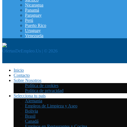
Nicaragua
Panamá
Paraguay
Perú
Puerto Rico
Uruguay
Venezuela
OfertasDeEmpleo.Us | © 2026
Inicio
Contacto
Sobre Nosotros
Política de cookies
Política de privacidad
Selecciona tu pais
Alemania
Empleos de Limpieza y Aseo
Bolivia
Brasil
Canadá
Empleos en Restaurantes y Cocina