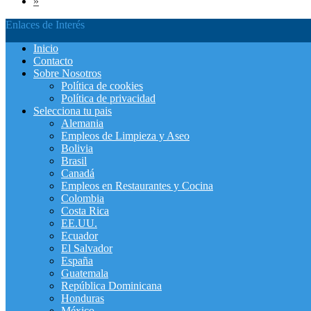
»
Enlaces de Interés
Inicio
Contacto
Sobre Nosotros
Política de cookies
Política de privacidad
Selecciona tu pais
Alemania
Empleos de Limpieza y Aseo
Bolivia
Brasil
Canadá
Empleos en Restaurantes y Cocina
Colombia
Costa Rica
EE.UU.
Ecuador
El Salvador
España
Guatemala
República Dominicana
Honduras
México