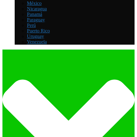
México
Nicaragua
Panamá
Paraguay
Perú
Puerto Rico
Uruguay
Venezuela