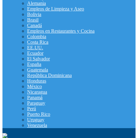
Alemania
Empleos de Limpieza y Aseo
Bolivia
Brasil
Canadá
Empleos en Restaurantes y Cocina
Colombia
Costa Rica
EE.UU.
Ecuador
El Salvador
España
Guatemala
República Dominicana
Honduras
México
Nicaragua
Panamá
Paraguay
Perú
Puerto Rico
Uruguay
Venezuela