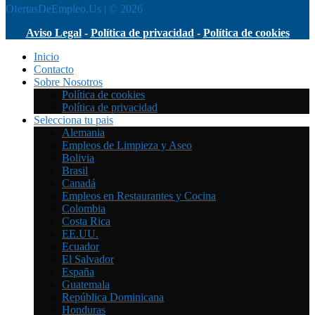
OfertasDeEmpleo.Us | © 2026
Aviso Legal
-
Política de privacidad
-
Política de cookies
Inicio
Contacto
Sobre Nosotros
Política de cookies
Política de privacidad
Selecciona tu pais
Alemania
Empleos de Limpieza y Aseo
Bolivia
Brasil
Canadá
Empleos en Restaurantes y Cocina
Colombia
Costa Rica
EE.UU.
Ecuador
El Salvador
España
Guatemala
República Dominicana
Honduras