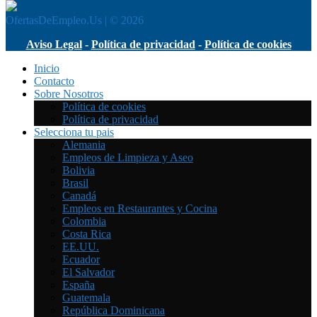
OfertasDeEmpleo.Us | © 2026
Aviso Legal
-
Política de privacidad
-
Política de cookies
Inicio
Contacto
Sobre Nosotros
Política de cookies
Política de privacidad
Selecciona tu pais
Alemania
Empleos de Limpieza y Aseo
Bolivia
Brasil
Canadá
Empleos en Restaurantes y Cocina
Colombia
Costa Rica
EE.UU.
Ecuador
El Salvador
España
Guatemala
República Dominicana