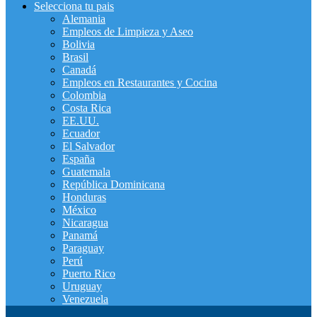
Selecciona tu pais
Alemania
Empleos de Limpieza y Aseo
Bolivia
Brasil
Canadá
Empleos en Restaurantes y Cocina
Colombia
Costa Rica
EE.UU.
Ecuador
El Salvador
España
Guatemala
República Dominicana
Honduras
México
Nicaragua
Panamá
Paraguay
Perú
Puerto Rico
Uruguay
Venezuela