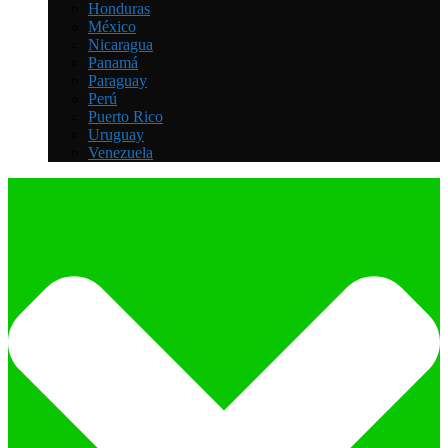
Honduras
México
Nicaragua
Panamá
Paraguay
Perú
Puerto Rico
Uruguay
Venezuela