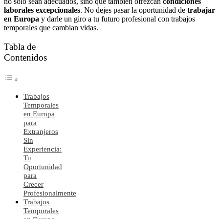
no solo sean adecuados, sino que también ofrezcan
condiciones
laborales excepcionales
. No dejes pasar la oportunidad de
trabajar
en Europa
y darle un giro a tu futuro profesional con trabajos
temporales que cambian vidas.
Tabla de
Contenidos
Trabajos
Temporales
en Europa
para
Extranjeros
Sin
Experiencia:
Tu
Oportunidad
para
Crecer
Profesionalmente
Trabajos
Temporales