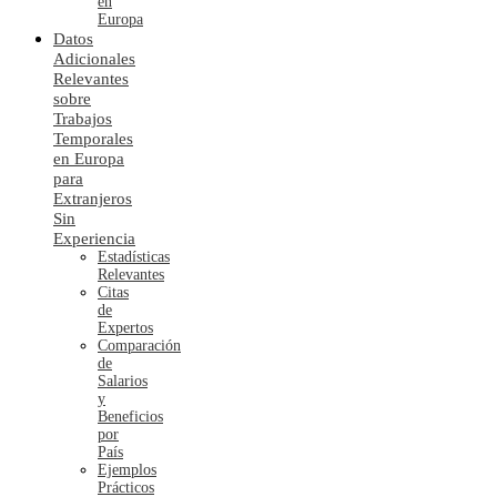
en
Europa
Datos
Adicionales
Relevantes
sobre
Trabajos
Temporales
en Europa
para
Extranjeros
Sin
Experiencia
Estadísticas
Relevantes
Citas
de
Expertos
Comparación
de
Salarios
y
Beneficios
por
País
Ejemplos
Prácticos