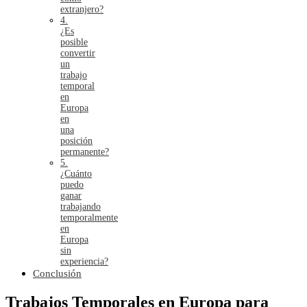
extranjero?
4.
¿Es
posible
convertir
un
trabajo
temporal
en
Europa
en
una
posición
permanente?
5.
¿Cuánto
puedo
ganar
trabajando
temporalmente
en
Europa
sin
experiencia?
Conclusión
Trabajos Temporales en Europa para