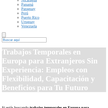
Nicaragua
Panamá
Paraguay
Perú
Puerto Rico
Uruguay
Venezuela
Trabajos Temporales en
Europa para Extranjeros Sin
Experiencia: Empleos con
Flexibilidad, Capacitación y
Beneficios para Tu Futuro
Si estás buscando
trabajos temporales en Europa para