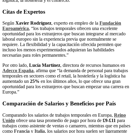
logística, la hostelería y el comercio.
Citas de Expertos
Según
Xavier Rodríguez
, experto en empleo de la
Fundación
Euroamérica
, “los trabajos temporales ofrecen una excelente
oportunidad para los extranjeros que buscan integrarse al mercado
laboral europeo sin la experiencia previa que normalmente se
requiere. La flexibilidad y la capacitación ofrecida permiten que
incluso los menos experimentados adquieran las habilidades
necesarias para roles permanentes.”
Por otro lado,
Lucía Martínez
, directora de recursos humanos en
Adecco España
, afirma que “la demanda de personal para trabajos
temporales en sectores como el retail, la hostelería y la logística ha
aumentado un
25%
en los últimos años, lo que ofrece una gran
oportunidad para los extranjeros que buscan empezar una carrera en
Europa.”
Comparación de Salarios y Beneficios por País
Comparando los salarios de trabajos temporales en Europa,
Reino
Unido
ofrece una tasa promedio de pago por hora de
£9-£11
para
trabajos como asistente de ventas o camarero, mientras que en países
como
Francia
y
Italia
, los salarios por hora suelen ser ligeramente