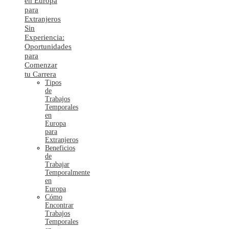
en Europa
para
Extranjeros
Sin
Experiencia:
Oportunidades
para
Comenzar
tu Carrera
Tipos
de
Trabajos
Temporales
en
Europa
para
Extranjeros
Beneficios
de
Trabajar
Temporalmente
en
Europa
Cómo
Encontrar
Trabajos
Temporales