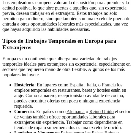
Los empleadores europeos valoran la disposición para aprender y la
actitud positiva, lo que abre puertas a aquellos que, sin experiencia
previa, desean trabajar en el extranjero. Estos trabajos no solo
permiten ganar dinero, sino que también son una excelente puerta de
entrada a otras oportunidades laborales más especializadas, una vez
que hayas adquirido las habilidades necesarias.
Tipos de Trabajos Temporales en Europa para
Extranjeros
Europa es un continente que alberga una variedad de trabajos
temporales ideales para extranjeros sin experiencia, especialmente en
sectores que requieren mano de obra flexible. Algunos de los más
populares incluyen:
Hostelería
: En lugares como
España
,
Italia
, o
Francia
los
empleos temporales en restaurantes, bares y hoteles están en
auge. Como camarero, recepcionista o ayudante de cocina,
puedes encontrar ofertas con poca o ninguna experiencia
requerida.
Comercio
: En países como
Alemania
o
Reino Unido
el sector
de ventas también ofrece oportunidades laborales para
extranjeros sin experiencia. Trabajar como dependiente en
tiendas de ropa o supermercados es una excelente opción.
Logística y Almacenes
: Países como los
Países Bajos
y