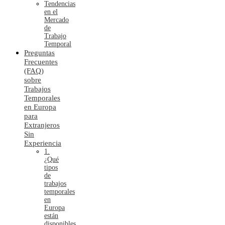
Tendencias
en el
Mercado
de
Trabajo
Temporal
Preguntas
Frecuentes
(FAQ)
sobre
Trabajos
Temporales
en Europa
para
Extranjeros
Sin
Experiencia
1.
¿Qué
tipos
de
trabajos
temporales
en
Europa
están
disponibles