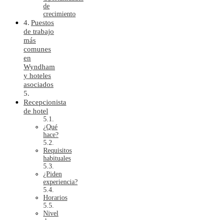
de
crecimiento
Puestos
de trabajo
más
comunes
en
Wyndham
y hoteles
asociados
Recepcionista
de hotel
¿Qué
hace?
Requisitos
habituales
¿Piden
experiencia?
Horarios
Nivel