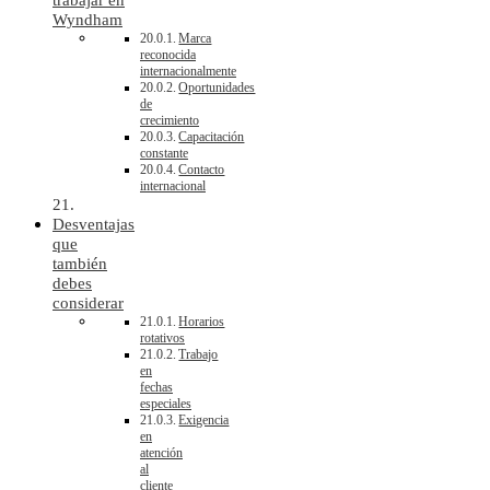
Wyndham
Marca
reconocida
internacionalmente
Oportunidades
de
crecimiento
Capacitación
constante
Contacto
internacional
Desventajas
que
también
debes
considerar
Horarios
rotativos
Trabajo
en
fechas
especiales
Exigencia
en
atención
al
cliente