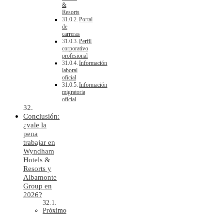
&
Resorts
Portal
de
carreras
Perfil
corporativo
profesional
Información
laboral
oficial
Información
migratoria
oficial
Conclusión:
¿vale la
pena
trabajar en
Wyndham
Hotels &
Resorts y
Albamonte
Group en
2026?
Próximo