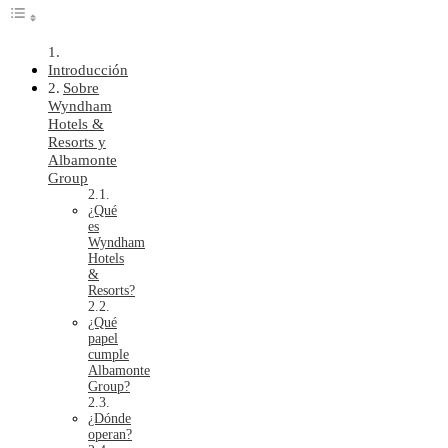
Introducción
Sobre
Wyndham
Hotels &
Resorts y
Albamonte
Group
¿Qué
es
Wyndham
Hotels
&
Resorts?
¿Qué
papel
cumple
Albamonte
Group?
¿Dónde
operan?