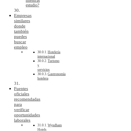
mientras
estudio?
Empresas
similares
donde
también
puedes
buscar
empleo
Hotelería
internacional
Turismo
y
servicios
Gastronomía
hotelera
Fuentes
oficiales
recomendadas
para
verificar
oportunidades
laborales
Wyndham
Hotels