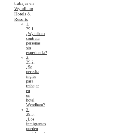
trabajar en
Wyndham
Hotels &
Resorts
1.
¿Wyndham
contrata
personas
sin
experiencia?
2.
¿Se
necesita
inglés
para
trabajar
en
un
hotel
Wyndham?
3.
¿Los
inmigrantes
pueden