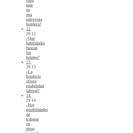
ropa
usar
en
una
entrevista
hotelera?
12.
¿Qué
habilidades
buscan
los
hoteles?
13.
¿La
hotelería
ofrece
estabilidad
laboral?
14.
¿Hay
posibilidades
de
trabajar
en
otros