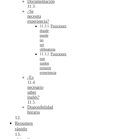
Documentación
¿Se
necesita
experiencia?
Posiciones
donde
puede
no
ser
obligatoria
Posiciones
que
suelen
requerir
experiencia
¿Es
necesario
saber
inglés?
Disponibilidad
horaria
Resumen
rápido