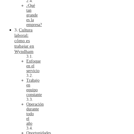
¿Qué
tan
grande
es la
empresa?
Cultura
laboral:
cómo es
trabajar en
Wyndham
Enfoque
en el
servicio
Trabajo
en
equipo
constante
Operación
durante
todo
el
año
Oportunidades