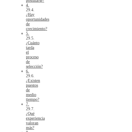
postularse?
4.
¿Hay
oportunidades
de
crecimiento?
5.
¿Cuánto
tarda
el
proceso
de
selección?
6.
¿Existen
puestos
de
medio
tiempo?
7.
¿Qué
experiencia
valoran
más?