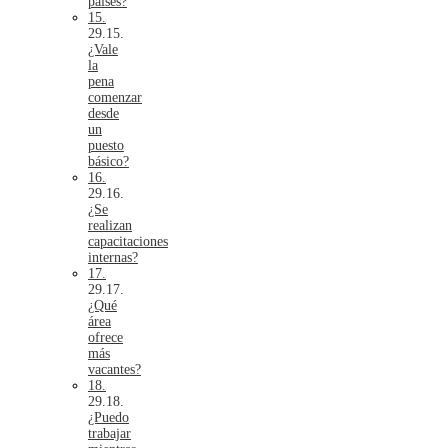
países?
15.
¿Vale
la
pena
comenzar
desde
un
puesto
básico?
16.
¿Se
realizan
capacitaciones
internas?
17.
¿Qué
área
ofrece
más
vacantes?
18.
¿Puedo
trabajar