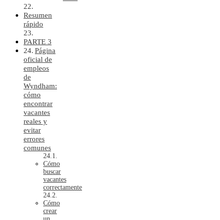
Resumen
rápido
PARTE 3
Página
oficial de
empleos
de
Wyndham:
cómo
encontrar
vacantes
reales y
evitar
errores
comunes
Cómo
buscar
vacantes
correctamente
Cómo
crear
un