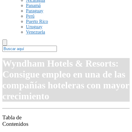
Nicaragua
Panamá
Paraguay
Perú
Puerto Rico
Uruguay
Venezuela
Wyndham Hotels & Resorts:
Consigue empleo en una de las
compañías hoteleras con mayor
crecimiento
Tabla de
Contenidos