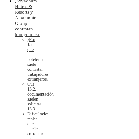
¿Wyndham
Hotels &
Resorts y
Albamonte
Group
contratan
inmigrantes?
¿Por
qué
la
hotelería
suele
contratar
trabajadores
extranjeros?
Qué
documentación
suelen
solicitar
Dificultades
reales
que
pueden
enfrentar
los