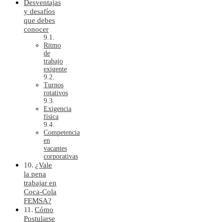
Desventajas
y desafíos
que debes
conocer
Ritmo
de
trabajo
exigente
Turnos
rotativos
Exigencia
física
Competencia
en
vacantes
corporativas
¿Vale
la pena
trabajar en
Coca-Cola
FEMSA?
Cómo
Postularse