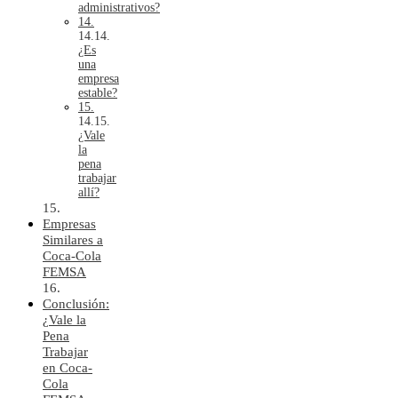
administrativos?
14.
¿Es
una
empresa
estable?
15.
¿Vale
la
pena
trabajar
allí?
Empresas
Similares a
Coca-Cola
FEMSA
Conclusión:
¿Vale la
Pena
Trabajar
en Coca-
Cola