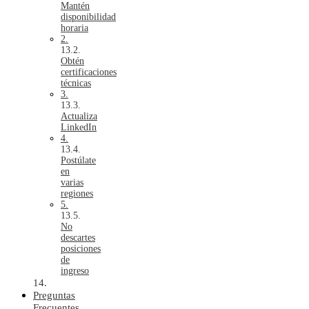
Mantén
disponibilidad
horaria
2.
Obtén
certificaciones
técnicas
3.
Actualiza
LinkedIn
4.
Postúlate
en
varias
regiones
5.
No
descartes
posiciones
de
ingreso
Preguntas
Frecuentes