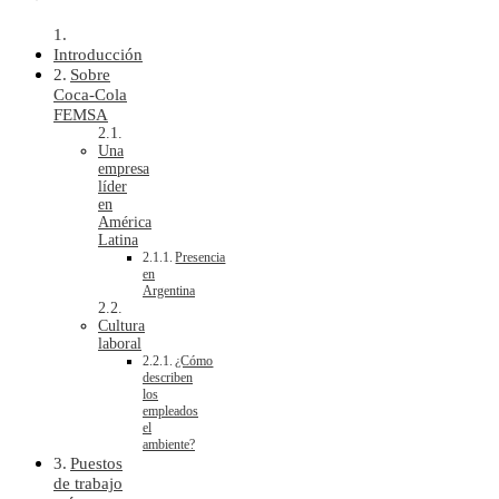
Introducción
Sobre
Coca-Cola
FEMSA
Una
empresa
líder
en
América
Latina
Presencia
en
Argentina
Cultura
laboral
¿Cómo
describen
los
empleados
el
ambiente?
Puestos
de trabajo