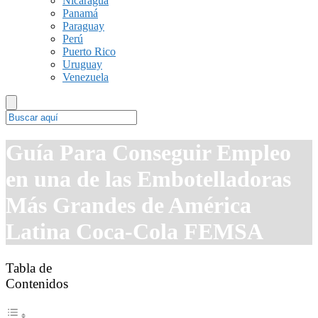
Nicaragua
Panamá
Paraguay
Perú
Puerto Rico
Uruguay
Venezuela
Guía Para Conseguir Empleo
en una de las Embotelladoras
Más Grandes de América
Latina Coca-Cola FEMSA
Tabla de
Contenidos