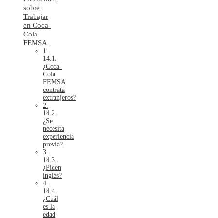
sobre
Trabajar
en Coca-
Cola
FEMSA
1.
¿Coca-
Cola
FEMSA
contrata
extranjeros?
2.
¿Se
necesita
experiencia
previa?
3.
¿Piden
inglés?
4.
¿Cuál
es la
edad