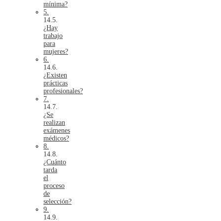
mínima?
5.
¿Hay
trabajo
para
mujeres?
6.
¿Existen
prácticas
profesionales?
7.
¿Se
realizan
exámenes
médicos?
8.
¿Cuánto
tarda
el
proceso
de
selección?
9.