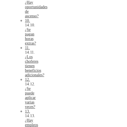
¿Hay
oportunidades
de
ascenso?
10.
¿Se
pagan
horas
extras?
11.
¿Los
choferes
tienen
beneficios
adicionales?
12.
¿Se
puede
aplicar
varias
veces?
13.
¿Hay
empleos