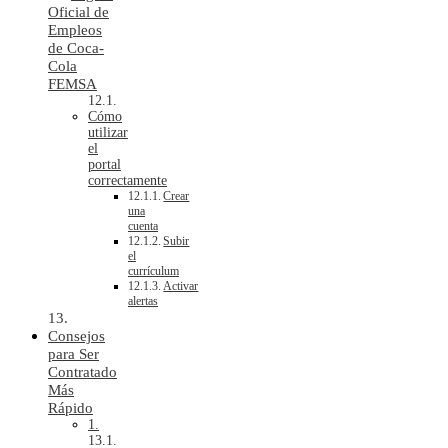
Oficial de
Empleos
de Coca-
Cola
FEMSA
Cómo
utilizar
el
portal
correctamente
Crear
una
cuenta
Subir
el
currículum
Activar
alertas
Consejos
para Ser
Contratado
Más
Rápido
1.