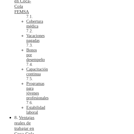
en Coca-
Cola
FEMSA
Cobertura
médica
Vacaciones
pagadas
Bonos
por
desempeño
Capacitación
continua
Programas
para
jóvenes
profesionales
Estabilidad
laboral
Ventajas
reales de
trabajar en
Coca-Cola