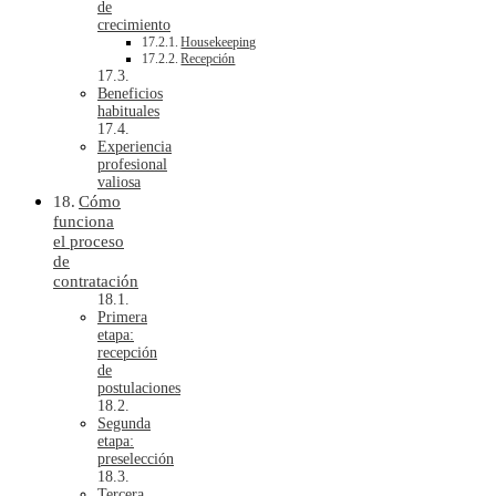
de
crecimiento
Housekeeping
Recepción
Beneficios
habituales
Experiencia
profesional
valiosa
Cómo
funciona
el proceso
de
contratación
Primera
etapa:
recepción
de
postulaciones
Segunda
etapa:
preselección
Tercera