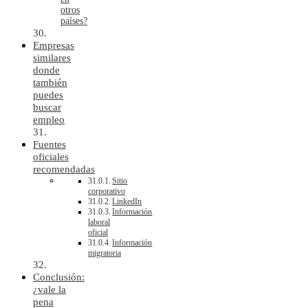
otros
países?
Empresas
similares
donde
también
puedes
buscar
empleo
Fuentes
oficiales
recomendadas
Sitio
corporativo
LinkedIn
Información
laboral
oficial
Información
migratoria
Conclusión:
¿vale la
pena