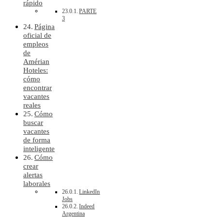
rápido
PARTE
3
Página
oficial de
empleos
de
Amérian
Hoteles:
cómo
encontrar
vacantes
reales
Cómo
buscar
vacantes
de forma
inteligente
Cómo
crear
alertas
laborales
LinkedIn
Jobs
Indeed
Argentina