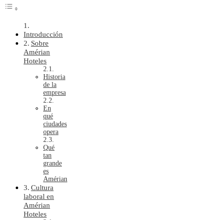
Introducción
Sobre
Amérian
Hoteles
Historia
de la
empresa
En
qué
ciudades
opera
Qué
tan
grande
es
Amérian
Cultura
laboral en
Amérian
Hoteles