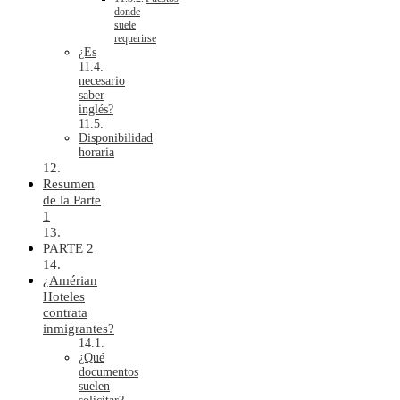
donde
suele
requerirse
¿Es
necesario
saber
inglés?
Disponibilidad
horaria
Resumen
de la Parte
1
PARTE 2
¿Amérian
Hoteles
contrata
inmigrantes?
¿Qué
documentos
suelen