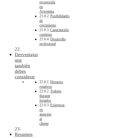
reconocida
en
Argentina
Posibilidades
de
crecimiento
Capacitación
continua
Desarrollo
profesional
Desventajas
que
también
debes
considerar
Horarios
rotativos
Trabajo
durante
feriados
Exigencia
en
atención
al
cliente
Resumen