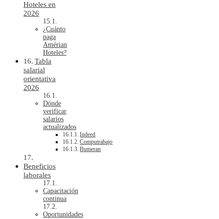
Hoteles en
2026
¿Cuánto
paga
Amérian
Hoteles?
Tabla
salarial
orientativa
2026
Dónde
verificar
salarios
actualizados
Indeed
Computrabajo
Bumeran
Beneficios
laborales
Capacitación
continua
Oportunidades