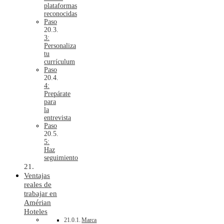
plataformas
reconocidas
Paso
3:
Personaliza
tu
currículum
Paso
4:
Prepárate
para
la
entrevista
Paso
5:
Haz
seguimiento
Ventajas
reales de
trabajar en
Amérian
Hoteles
Marca