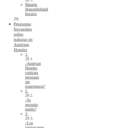
Mantén
disponibilidad
horaria
Preguntas
frecuentes
sobre
trabajar en
Amérian
Hoteles
1.
¿Amérian
Hoteles
contrata
personas
sin
experiencia?
2.
¿Se
necesita
inglés?
3.
¿Los
inmigrantes