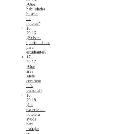
¿Qué
habilidades
buscan
los
hoteles?
16.
¿Existen
oportunidades
para
estudiantes?
17.
¿Qué
área
suele
contratar
más
personal?
18.
¿La
experiencia
hotelera
ayuda
para
trabajar
en