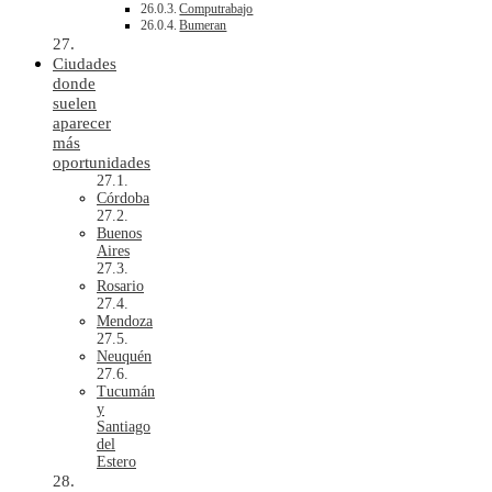
Computrabajo
Bumeran
Ciudades
donde
suelen
aparecer
más
oportunidades
Córdoba
Buenos
Aires
Rosario
Mendoza
Neuquén
Tucumán
y
Santiago
del
Estero