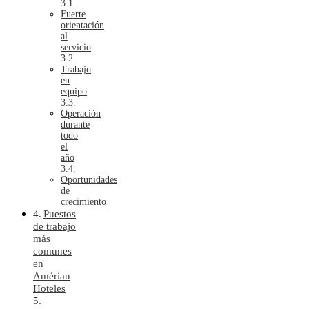
Fuerte
orientación
al
servicio
Trabajo
en
equipo
Operación
durante
todo
el
año
Oportunidades
de
crecimiento
Puestos
de trabajo
más
comunes
en
Amérian
Hoteles