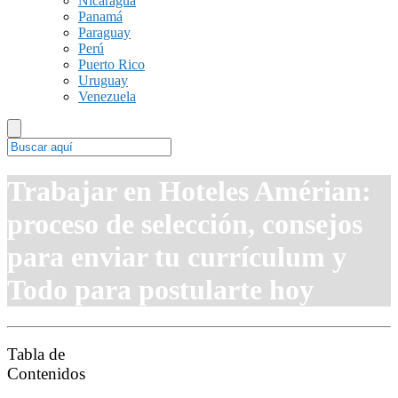
Nicaragua
Panamá
Paraguay
Perú
Puerto Rico
Uruguay
Venezuela
Trabajar en Hoteles Amérian:
proceso de selección, consejos
para enviar tu currículum y
Todo para postularte hoy
Tabla de
Contenidos