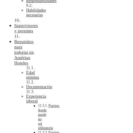
Responsabilidades
Habilidades
necesarias
Supervisores
y gerentes
Requisitos
para
trabajar en
Amérian
Hoteles
Edad
mínima
Documentación
Experiencia
laboral
Puestos
donde
puede
no
ser
obligatoria
Puestos