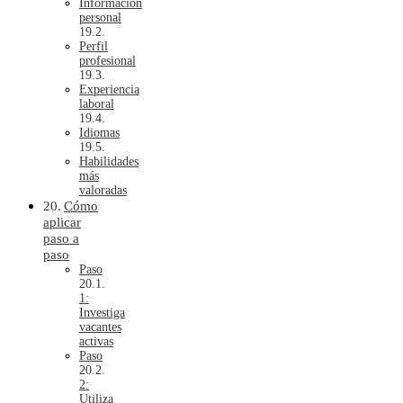
Información
personal
Perfil
profesional
Experiencia
laboral
Idiomas
Habilidades
más
valoradas
Cómo
aplicar
paso a
paso
Paso
1:
Investiga
vacantes
activas
Paso
2:
Utiliza