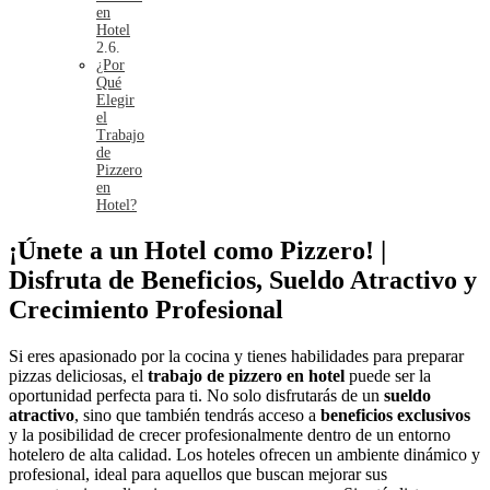
en
Hotel
¿Por
Qué
Elegir
el
Trabajo
de
Pizzero
en
Hotel?
¡Únete a un Hotel como Pizzero! |
Disfruta de Beneficios, Sueldo Atractivo y
Crecimiento Profesional
Si eres apasionado por la cocina y tienes habilidades para preparar
pizzas deliciosas, el
trabajo de pizzero en hotel
puede ser la
oportunidad perfecta para ti. No solo disfrutarás de un
sueldo
atractivo
, sino que también tendrás acceso a
beneficios exclusivos
y la posibilidad de crecer profesionalmente dentro de un entorno
hotelero de alta calidad. Los hoteles ofrecen un ambiente dinámico y
profesional, ideal para aquellos que buscan mejorar sus