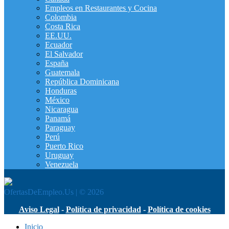
Empleos en Restaurantes y Cocina
Colombia
Costa Rica
EE.UU.
Ecuador
El Salvador
España
Guatemala
República Dominicana
Honduras
México
Nicaragua
Panamá
Paraguay
Perú
Puerto Rico
Uruguay
Venezuela
OfertasDeEmpleo.Us | © 2026
Aviso Legal
-
Política de privacidad
-
Política de cookies
Inicio