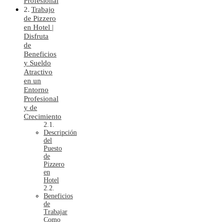
Profesional
Trabajo
de Pizzero
en Hotel |
Disfruta
de
Beneficios
y Sueldo
Atractivo
en un
Entorno
Profesional
y de
Crecimiento
Descripción
del
Puesto
de
Pizzero
en
Hotel
Beneficios
de
Trabajar
Como