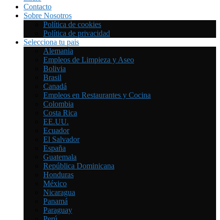
Contacto
Sobre Nosotros
Política de cookies
Política de privacidad
Selecciona tu pais
Alemania
Empleos de Limpieza y Aseo
Bolivia
Brasil
Canadá
Empleos en Restaurantes y Cocina
Colombia
Costa Rica
EE.UU.
Ecuador
El Salvador
España
Guatemala
República Dominicana
Honduras
México
Nicaragua
Panamá
Paraguay
Perú