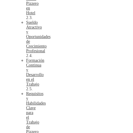
Pizzero
en
Hotel
Sueldo
Atractivo
y
Oportunidades
de
Crecimiento
Profesional
Formación
Continua
y
Desarrollo
en el
Trabajo
Requisitos
y
Habilidades
Clave
para
el
Trabajo
de
Pizzero