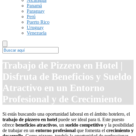
Nicaragua
Panamá
Paraguay
Perú
Puerto Rico
Uruguay
Venezuela
Trabajo de Pizzero en Hotel |
Disfruta de Beneficios y Sueldo
Atractivo en un Entorno
Profesional y de Crecimiento
Si estás buscando una oportunidad laboral en el ámbito hotelero, el
trabajo de pizzero en hotel
puede ser ideal para ti. Este puesto
ofrece
beneficios atractivos
, un
sueldo competitivo
y la posibilidad
de trabajar en un
entorno profesional
que fomenta el
crecimiento y
desarrollo
. Como pizzero, tendrás la oportunidad de perfeccionar