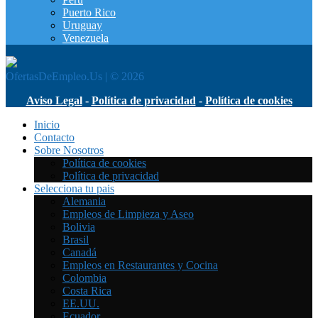
Puerto Rico
Uruguay
Venezuela
OfertasDeEmpleo.Us | © 2026
Aviso Legal
-
Política de privacidad
-
Política de cookies
Inicio
Contacto
Sobre Nosotros
Política de cookies
Política de privacidad
Selecciona tu pais
Alemania
Empleos de Limpieza y Aseo
Bolivia
Brasil
Canadá
Empleos en Restaurantes y Cocina
Colombia
Costa Rica
EE.UU.
Ecuador