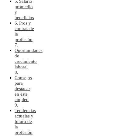
Salario
promedio
y
beneficios
Pros y
contras de
la
profesión
Oportunidades
de
crecimiento
laboral
Consejos
para
destacar
en este
empleo
Tendencias
actuales y
futuro de
la
profesión