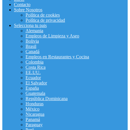
Contacto
Sobre Nosotros
Política de cookies
Política de privacidad
Selecciona tu pais
Alemania
Empleos de Limpieza y Aseo
Bolivia
Brasil
Canadá
Empleos en Restaurantes y Cocina
Colombia
Costa Rica
EE.UU.
Ecuador
El Salvador
España
Guatemala
República Dominicana
Honduras
México
Nicaragua
Panamá
Paraguay
Perú