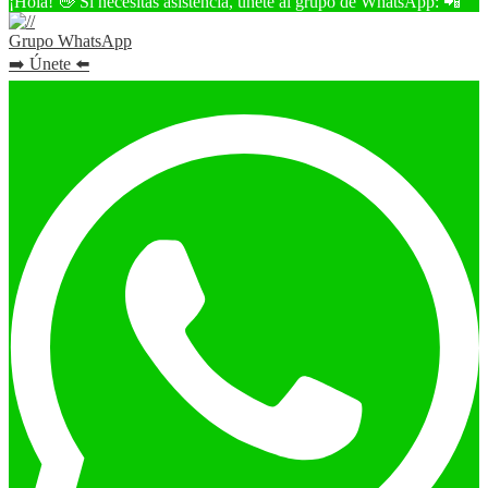
¡Hola! 👋 Si necesitas asistencia, únete al grupo de WhatsApp: 📲
Grupo WhatsApp
➡️ Únete ⬅️