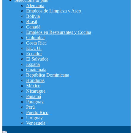
Selecciona tu pais
Alemania
Empleos de Limpieza y Aseo
Bolivia
Brasil
Canadá
Empleos en Restaurantes y Cocina
Colombia
Costa Rica
EE.UU.
Ecuador
El Salvador
España
Guatemala
República Dominicana
Honduras
México
Nicaragua
Panamá
Paraguay
Perú
Puerto Rico
Uruguay
Venezuela