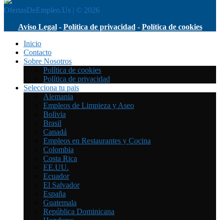
OfertasDeEmpleo.Us | © 2026
Aviso Legal
-
Política de privacidad
-
Política de cookies
Inicio
Contacto
Sobre Nosotros
Política de cookies
Política de privacidad
Selecciona tu pais
Alemania
Empleos de Limpieza y Aseo
Bolivia
Brasil
Canadá
Empleos en Restaurantes y Cocina
Colombia
Costa Rica
EE.UU.
Ecuador
El Salvador
España
Guatemala
República Dominicana