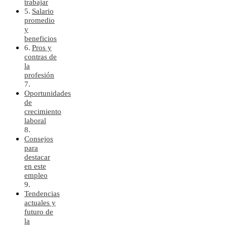
trabajar
Salario
promedio
y
beneficios
Pros y
contras de
la
profesión
Oportunidades
de
crecimiento
laboral
Consejos
para
destacar
en este
empleo
Tendencias
actuales y
futuro de
la