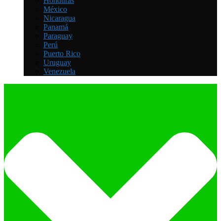
Honduras
México
Nicaragua
Panamá
Paraguay
Perú
Puerto Rico
Uruguay
Venezuela