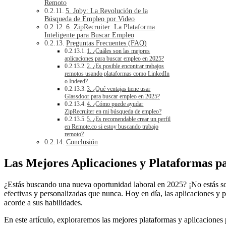
Remoto
5. Joby: La Revolución de la
Búsqueda de Empleo por Video
6. ZipRecruiter: La Plataforma
Inteligente para Buscar Empleo
Preguntas Frecuentes (FAQ)
1. ¿Cuáles son las mejores
aplicaciones para buscar empleo en 2025?
2. ¿Es posible encontrar trabajos
remotos usando plataformas como LinkedIn
o Indeed?
3. ¿Qué ventajas tiene usar
Glassdoor para buscar empleo en 2025?
4. ¿Cómo puede ayudar
ZipRecruiter en mi búsqueda de empleo?
5. ¿Es recomendable crear un perfil
en Remote.co si estoy buscando trabajo
remoto?
Conclusión
Las Mejores Aplicaciones y Plataformas p
¿Estás buscando una nueva oportunidad laboral en 2025? ¡No estás so
efectivas y personalizadas que nunca. Hoy en día, las aplicaciones y 
acorde a sus habilidades.
En este artículo, exploraremos las mejores plataformas y aplicaciones