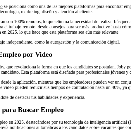
co
se posiciona como una de las mejores plataformas para encontrar emp
ecnología, marketing, diseño y atención al cliente.
can son 100% remotos, lo que elimina la necesidad de realizar búsqued
ra el trabajo remoto, desde consejos para ser más productivo hasta cómo
 en 2025, lo que hace que esta plataforma sea aún más relevante.
rabajo independiente, como la autogestión y la comunicación digital.
 Empleo por Video
by
, que revoluciona la forma en que los candidatos se postulan. Joby perm
andidato. Esta plataforma está diseñada para profesionales jóvenes y c
desde la aplicación, mientras que los empleadores pueden ver un conjunt
e video pueden reducir sus tiempos de contratación hasta un 40%, ya que
ndote de destacar tus habilidades y experiencia.
te para Buscar Empleo
pleo en 2025, destacándose por su tecnología de inteligencia artificial
envía notificaciones automáticas a los candidatos sobre vacantes que coi