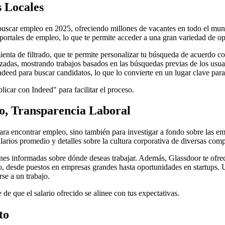
s Locales
scar empleo en 2025, ofreciendo millones de vacantes en todo el mundo
portales de empleo, lo que te permite acceder a una gran variedad de op
enta de filtrado, que te permite personalizar tu búsqueda de acuerdo con
das, mostrando trabajos basados en las búsquedas previas de los usuar
deed para buscar candidatos, lo que lo convierte en un lugar clave par
licar con Indeed" para facilitar el proceso.
o, Transparencia Laboral
ra encontrar empleo, sino también para investigar a fondo sobre las e
larios promedio y detalles sobre la cultura corporativa de diversas com
ones informadas sobre dónde deseas trabajar. Además, Glassdoor te ofre
o, desde puestos en empresas grandes hasta oportunidades en startups. 
se a un trabajo.
 de que el salario ofrecido se alinee con tus expectativas.
to