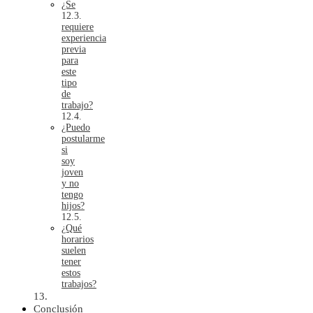
¿Se
requiere
experiencia
previa
para
este
tipo
de
trabajo?
¿Puedo
postularme
si
soy
joven
y no
tengo
hijos?
¿Qué
horarios
suelen
tener
estos
trabajos?
Conclusión