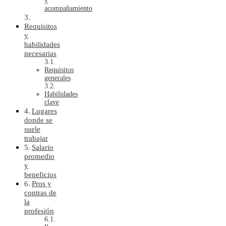
y
acompañamiento
Requisitos
y
habilidades
necesarias
Requisitos
generales
Habilidades
clave
Lugares
donde se
suele
trabajar
Salario
promedio
y
beneficios
Pros y
contras de
la
profesión