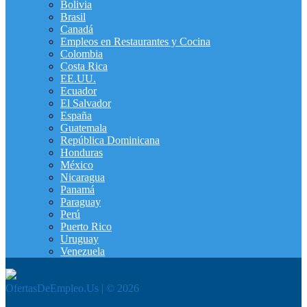
Bolivia
Brasil
Canadá
Empleos en Restaurantes y Cocina
Colombia
Costa Rica
EE.UU.
Ecuador
El Salvador
España
Guatemala
República Dominicana
Honduras
México
Nicaragua
Panamá
Paraguay
Perú
Puerto Rico
Uruguay
Venezuela
OfertasDeEmpleo.Us | © 2026