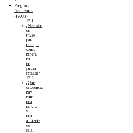
Preguntas
frecuentes
(FAQs)
¿Necesito
un
título
para
trabajar
como
niñera
en
un
jardín
infantil?
¿Qué
diferencia
hay
entre
una
niñera
y
una
asistente
de
sala?