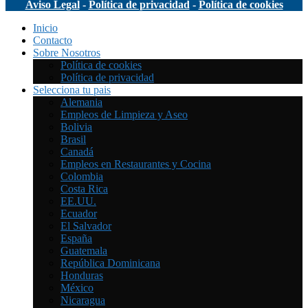
Aviso Legal
-
Política de privacidad
-
Política de cookies
Inicio
Contacto
Sobre Nosotros
Política de cookies
Política de privacidad
Selecciona tu pais
Alemania
Empleos de Limpieza y Aseo
Bolivia
Brasil
Canadá
Empleos en Restaurantes y Cocina
Colombia
Costa Rica
EE.UU.
Ecuador
El Salvador
España
Guatemala
República Dominicana
Honduras
México
Nicaragua