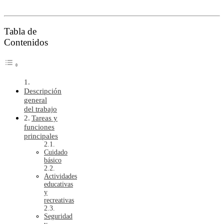
Tabla de
Contenidos
Descripción
general
del trabajo
Tareas y
funciones
principales
Cuidado
básico
Actividades
educativas
y
recreativas
Seguridad