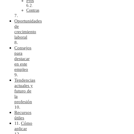
Pros
Contras
Oportunidades
de
crecimiento
laboral
Consejos
para
destacar
en este
empleo
Tendencias
actuales y
futuro de
la
profesión
Recursos
útiles
Cómo
aplicar