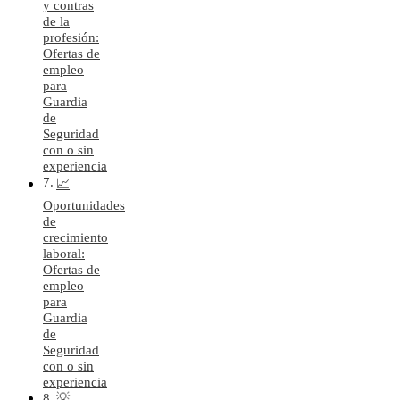
y contras
de la
profesión:
Ofertas de
empleo
para
Guardia
de
Seguridad
con o sin
experiencia
📈
Oportunidades
de
crecimiento
laboral:
Ofertas de
empleo
para
Guardia
de
Seguridad
con o sin
experiencia
💡