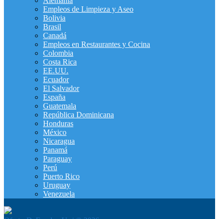
Alemania
Empleos de Limpieza y Aseo
Bolivia
Brasil
Canadá
Empleos en Restaurantes y Cocina
Colombia
Costa Rica
EE.UU.
Ecuador
El Salvador
España
Guatemala
República Dominicana
Honduras
México
Nicaragua
Panamá
Paraguay
Perú
Puerto Rico
Uruguay
Venezuela