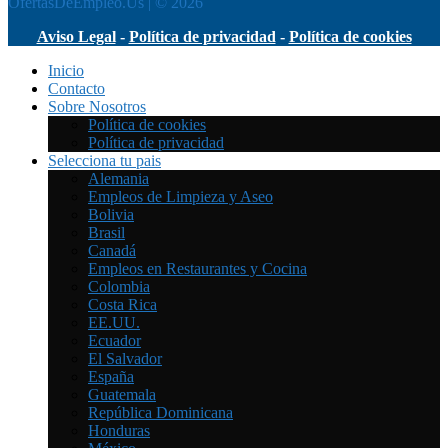
OfertasDeEmpleo.Us | © 2026
Aviso Legal
-
Política de privacidad
-
Política de cookies
Inicio
Contacto
Sobre Nosotros
Política de cookies
Política de privacidad
Selecciona tu pais
Alemania
Empleos de Limpieza y Aseo
Bolivia
Brasil
Canadá
Empleos en Restaurantes y Cocina
Colombia
Costa Rica
EE.UU.
Ecuador
El Salvador
España
Guatemala
República Dominicana
Honduras