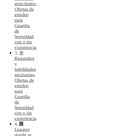
principales:
Ofertas de
empleo
para
Guardia
de
Seguridad
con o sin
experiencia
🎯
Requisitos
y
habilidades
necesarias:
Ofertas de
empleo
para
Guardia
de
Seguridad
con o sin
experiencia
🏢
Lugares
donde se