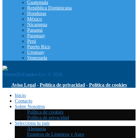
Guatemala
República Dominicana
Honduras
México
Nicaragua
Panamá
Paraguay
Perú
Puerto Rico
Uruguay
Venezuela
OfertasDeEmpleo.Us | © 2026
Aviso Legal
-
Política de privacidad
-
Política de cookies
Inicio
Contacto
Sobre Nosotros
Política de cookies
Política de privacidad
Selecciona tu pais
Alemania
Empleos de Limpieza y Aseo