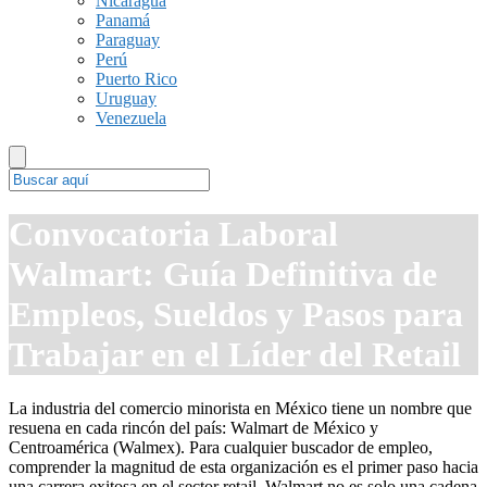
Nicaragua
Panamá
Paraguay
Perú
Puerto Rico
Uruguay
Venezuela
Convocatoria Laboral
Walmart: Guía Definitiva de
Empleos, Sueldos y Pasos para
Trabajar en el Líder del Retail
La industria del comercio minorista en México tiene un nombre que
resuena en cada rincón del país: Walmart de México y
Centroamérica (Walmex). Para cualquier buscador de empleo,
comprender la magnitud de esta organización es el primer paso hacia
una carrera exitosa en el sector retail. Walmart no es solo una cadena