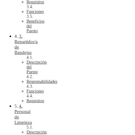
Requisitos
Funciones
Beneficios
del
Puesto
3.
Repartidor/a
de
Bandejas
Descripción
del
Puesto
Responsabilidades
Funciones
Requisitos
4.
Personal
de
Limpieza
Descripción