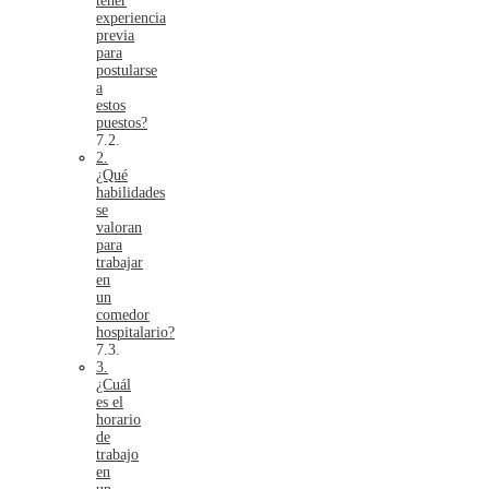
tener
experiencia
previa
para
postularse
a
estos
puestos?
2.
¿Qué
habilidades
se
valoran
para
trabajar
en
un
comedor
hospitalario?
3.
¿Cuál
es el
horario
de
trabajo
en