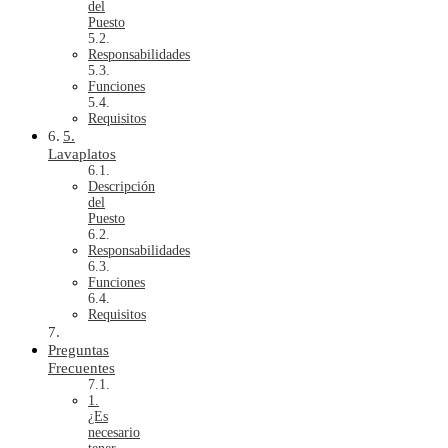
del
Puesto
Responsabilidades
Funciones
Requisitos
5.
Lavaplatos
Descripción
del
Puesto
Responsabilidades
Funciones
Requisitos
Preguntas
Frecuentes
1.
¿Es
necesario