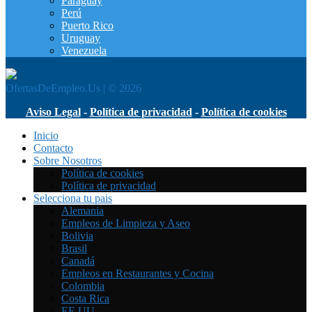
Paraguay
Perú
Puerto Rico
Uruguay
Venezuela
OfertasDeEmpleo.Us | © 2026
Aviso Legal
-
Política de privacidad
-
Política de cookies
Inicio
Contacto
Sobre Nosotros
Política de cookies
Política de privacidad
Selecciona tu pais
Alemania
Empleos de Limpieza y Aseo
Bolivia
Brasil
Canadá
Empleos en Restaurantes y Cocina
Colombia
Costa Rica
EE.UU.