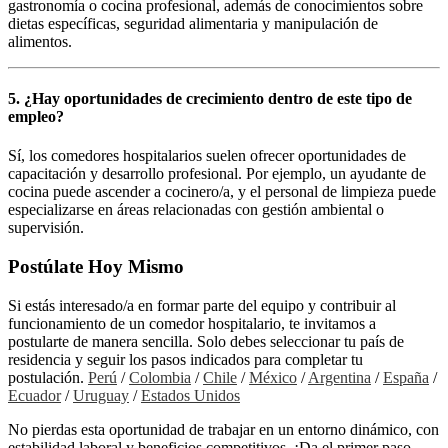
gastronomía o cocina profesional, además de conocimientos sobre
dietas específicas, seguridad alimentaria y manipulación de
alimentos.
5. ¿Hay oportunidades de crecimiento dentro de este tipo de
empleo?
Sí, los comedores hospitalarios suelen ofrecer oportunidades de
capacitación y desarrollo profesional. Por ejemplo, un ayudante de
cocina puede ascender a cocinero/a, y el personal de limpieza puede
especializarse en áreas relacionadas con gestión ambiental o
supervisión.
Postúlate Hoy Mismo
Si estás interesado/a en formar parte del equipo y contribuir al
funcionamiento de un comedor hospitalario, te invitamos a
postularte de manera sencilla. Solo debes seleccionar tu país de
residencia y seguir los pasos indicados para completar tu
postulación.
Perú
/
Colombia
/
Chile
/
México
/
Argentina
/
España
/
Ecuador
/
Uruguay
/
Estados Unidos
No pierdas esta oportunidad de trabajar en un entorno dinámico, con
estabilidad laboral y beneficios competitivos. ¡Da el primer paso