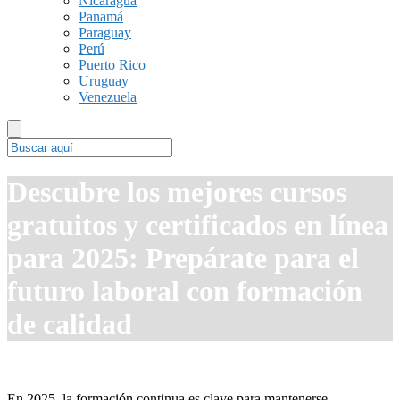
Nicaragua
Panamá
Paraguay
Perú
Puerto Rico
Uruguay
Venezuela
Descubre los mejores cursos
gratuitos y certificados en línea
para 2025: Prepárate para el
futuro laboral con formación
de calidad
En 2025, la formación continua es clave para mantenerse