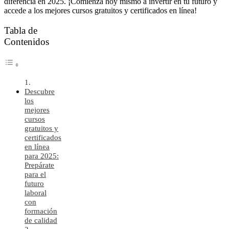
diferencia en 2025. ¡Comienza hoy mismo a invertir en tu futuro y
accede a los mejores cursos gratuitos y certificados en línea!
Tabla de
Contenidos
Descubre
los
mejores
cursos
gratuitos y
certificados
en línea
para 2025:
Prepárate
para el
futuro
laboral
con
formación
de calidad