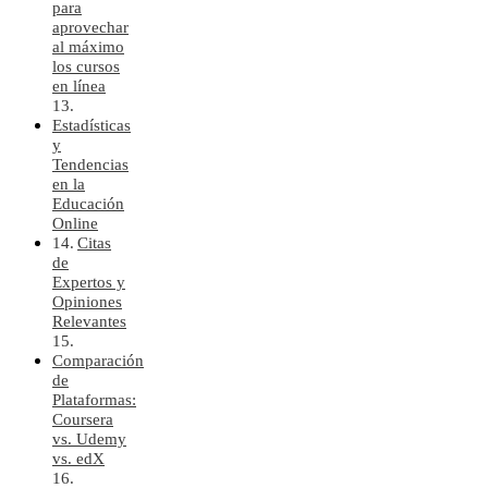
para
aprovechar
al máximo
los cursos
en línea
Estadísticas
y
Tendencias
en la
Educación
Online
Citas
de
Expertos y
Opiniones
Relevantes
Comparación
de
Plataformas:
Coursera
vs. Udemy
vs. edX