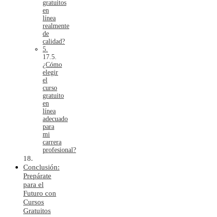
gratuitos
en
línea
realmente
de
calidad?
5.
¿Cómo
elegir
el
curso
gratuito
en
línea
adecuado
para
mi
carrera
profesional?
Conclusión:
Prepárate
para el
Futuro con
Cursos
Gratuitos