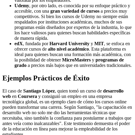
valorada por los empleadores.
Udemy
, por otro lado, es conocida por su enfoque práctico y
accesible, con una
gran variedad de cursos
a precios muy
competitivos. Si bien los cursos de Udemy no siempre están
respaldados por instituciones académicas, muchos de sus
programas están diseñados por expertos de la industria, lo que
los hace valiosos para quienes buscan habilidades específicas
de manera rápida.
edX
, fundada por
Harvard University
y
MIT
, se enfoca en
ofrecer cursos de
alto nivel académico
. Esta plataforma es
ideal para quienes buscan una formación más académica, con
la posibilidad de obtener
MicroMasters
y
programas de
grado
a precios más bajos que en universidades tradicionales.
Ejemplos Prácticos de Éxito
El caso de
Santiago López
, quien tomó un curso de
desarrollo
web
en
Coursera
y consiguió un empleo en una empresa
tecnológica global, es un ejemplo claro de cómo los cursos online
pueden transformar una carrera. Según Santiago, "la capacitación en
desarrollo web no solo me dio las herramientas técnicas que
necesitaba, sino también la confianza para postularme a trabajos que
antes veía como inalcanzables". Este testimonio demuestra el poder
de la educación en línea para mejorar la empleabilidad de los
estudiantes.