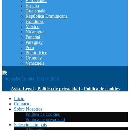
El Salvador
España
Guatemala
República Dominicana
Honduras
México
Nicaragua
Panamá
Paraguay
Perú
Puerto Rico
Uruguay
Venezuela
OfertasDeEmpleo.Us | © 2026
Aviso Legal
-
Política de privacidad
-
Política de cookies
Inicio
Contacto
Sobre Nosotros
Política de cookies
Política de privacidad
Selecciona tu pais
Alemania