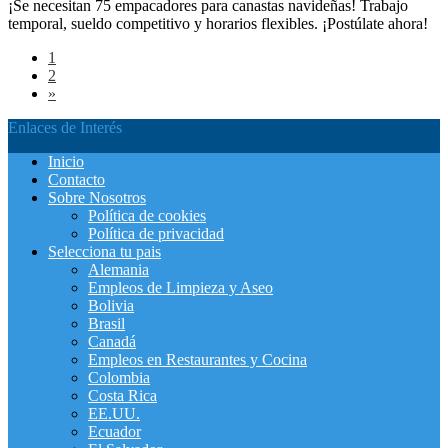
¡Se necesitan 75 empacadores para canastas navideñas! Trabajo
temporal, sueldo competitivo y horarios flexibles. ¡Postúlate ahora!
1
2
»
Enlaces de Interés
Inicio
Contacto
Sobre Nosotros
Política de cookies
Política de privacidad
Selecciona tu pais
Alemania
Empleos de Limpieza y Aseo
Bolivia
Brasil
Canadá
Empleos en Restaurantes y Cocina
Colombia
Costa Rica
EE.UU.
Ecuador