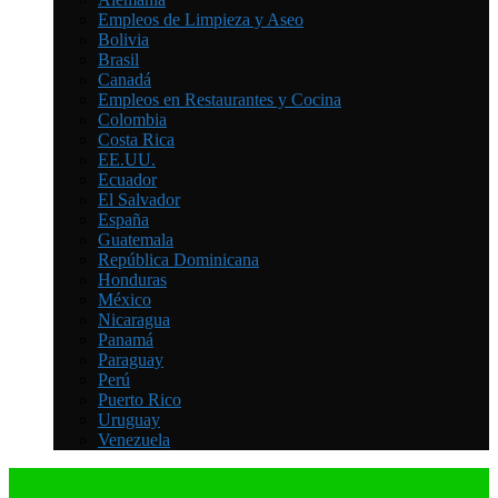
Empleos de Limpieza y Aseo
Bolivia
Brasil
Canadá
Empleos en Restaurantes y Cocina
Colombia
Costa Rica
EE.UU.
Ecuador
El Salvador
España
Guatemala
República Dominicana
Honduras
México
Nicaragua
Panamá
Paraguay
Perú
Puerto Rico
Uruguay
Venezuela