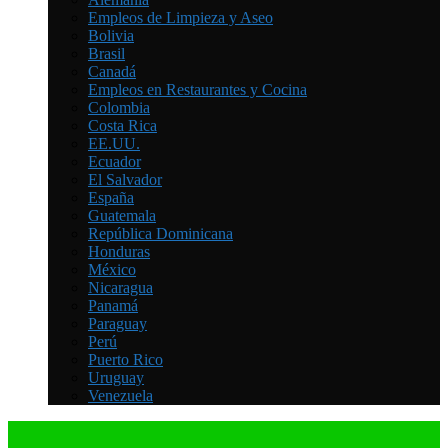
Empleos de Limpieza y Aseo
Bolivia
Brasil
Canadá
Empleos en Restaurantes y Cocina
Colombia
Costa Rica
EE.UU.
Ecuador
El Salvador
España
Guatemala
República Dominicana
Honduras
México
Nicaragua
Panamá
Paraguay
Perú
Puerto Rico
Uruguay
Venezuela