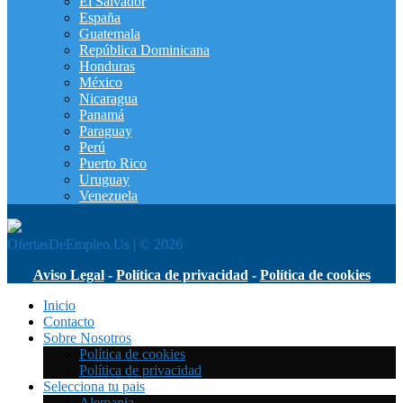
El Salvador
España
Guatemala
República Dominicana
Honduras
México
Nicaragua
Panamá
Paraguay
Perú
Puerto Rico
Uruguay
Venezuela
OfertasDeEmpleo.Us | © 2026
Aviso Legal
-
Política de privacidad
-
Política de cookies
Inicio
Contacto
Sobre Nosotros
Política de cookies
Política de privacidad
Selecciona tu pais
Alemania