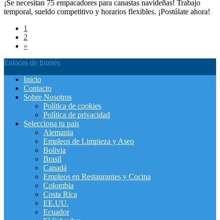
¡Se necesitan 75 empacadores para canastas navideñas! Trabajo
temporal, sueldo competitivo y horarios flexibles. ¡Postúlate ahora!
1
2
»
Enlaces de Interés
Inicio
Contacto
Sobre Nosotros
Política de cookies
Política de privacidad
Selecciona tu pais
Alemania
Empleos de Limpieza y Aseo
Bolivia
Brasil
Canadá
Empleos en Restaurantes y Cocina
Colombia
Costa Rica
EE.UU.
Ecuador