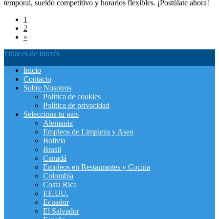
temporal, sueldo competitivo y horarios flexibles. ¡Postúlate ahora!
1
2
»
Enlaces de Interés
Inicio
Contacto
Sobre Nosotros
Política de cookies
Política de privacidad
Selecciona tu pais
Alemania
Empleos de Limpieza y Aseo
Bolivia
Brasil
Canadá
Empleos en Restaurantes y Cocina
Colombia
Costa Rica
EE.UU.
Ecuador
El Salvador