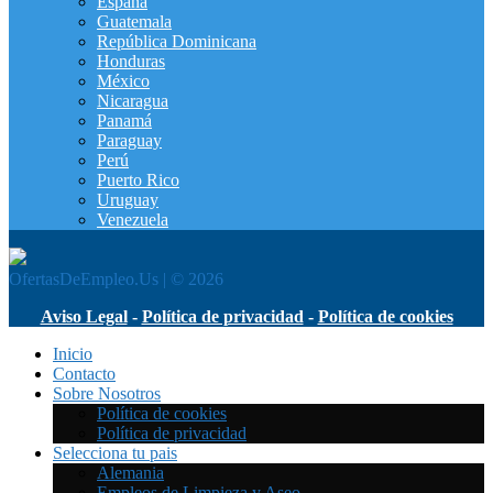
España
Guatemala
República Dominicana
Honduras
México
Nicaragua
Panamá
Paraguay
Perú
Puerto Rico
Uruguay
Venezuela
OfertasDeEmpleo.Us | © 2026
Aviso Legal
-
Política de privacidad
-
Política de cookies
Inicio
Contacto
Sobre Nosotros
Política de cookies
Política de privacidad
Selecciona tu pais
Alemania
Empleos de Limpieza y Aseo