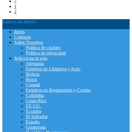
«
1
2
Enlaces de Interés
Inicio
Contacto
Sobre Nosotros
Política de cookies
Política de privacidad
Selecciona tu pais
Alemania
Empleos de Limpieza y Aseo
Bolivia
Brasil
Canadá
Empleos en Restaurantes y Cocina
Colombia
Costa Rica
EE.UU.
Ecuador
El Salvador
España
Guatemala