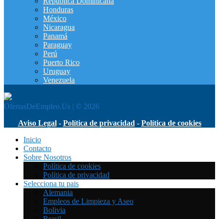
República Dominicana
Honduras
México
Nicaragua
Panamá
Paraguay
Perú
Puerto Rico
Uruguay
Venezuela
OfertasDeEmpleo.Us | © 2026
Aviso Legal
-
Política de privacidad
-
Política de cookies
Inicio
Contacto
Sobre Nosotros
Política de cookies
Política de privacidad
Selecciona tu pais
Alemania
Empleos de Limpieza y Aseo
Bolivia
Brasil