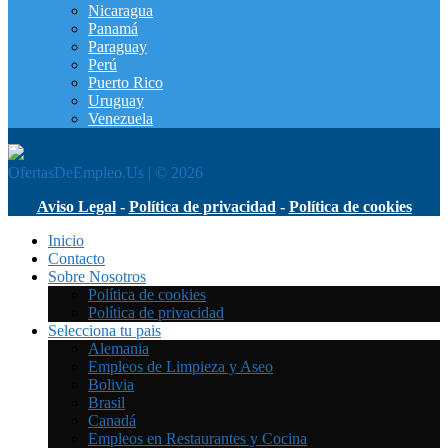
Nicaragua
Panamá
Paraguay
Perú
Puerto Rico
Uruguay
Venezuela
OfertasDeEmpleo.Us | © 2026
Aviso Legal
-
Política de privacidad
-
Política de cookies
Inicio
Contacto
Sobre Nosotros
Política de cookies
Política de privacidad
Selecciona tu pais
Alemania
Empleos de Limpieza y Aseo
Bolivia
Brasil
Canadá
Empleos en Restaurantes y Cocina