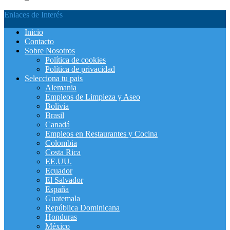
Enlaces de Interés
Inicio
Contacto
Sobre Nosotros
Política de cookies
Política de privacidad
Selecciona tu pais
Alemania
Empleos de Limpieza y Aseo
Bolivia
Brasil
Canadá
Empleos en Restaurantes y Cocina
Colombia
Costa Rica
EE.UU.
Ecuador
El Salvador
España
Guatemala
República Dominicana
Honduras
México