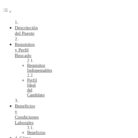
Descripción
del Puesto
Requisitos
y Perfil
Buscado
Requisitos
Indispensables
Perfil
Ideal
del
Candidato
Beneficios
y
Condiciones
Laborales
Beneficios
Cómo