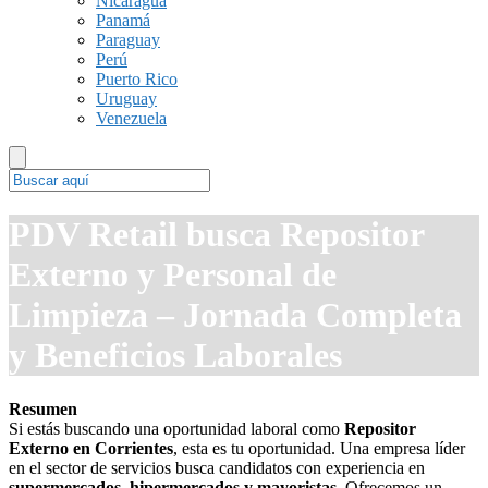
Nicaragua
Panamá
Paraguay
Perú
Puerto Rico
Uruguay
Venezuela
PDV Retail busca Repositor
Externo y Personal de
Limpieza – Jornada Completa
y Beneficios Laborales
Resumen
Si estás buscando una oportunidad laboral como
Repositor
Externo en Corrientes
, esta es tu oportunidad. Una empresa líder
en el sector de servicios busca candidatos con experiencia en
supermercados, hipermercados y mayoristas
. Ofrecemos un