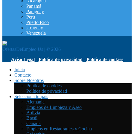
Nicaragua
Panamá
Paraguay
Perú
Puerto Rico
Uruguay
Venezuela
OfertasDeEmpleo.Us | © 2026
Aviso Legal
-
Política de privacidad
-
Política de cookies
Inicio
Contacto
Sobre Nosotros
Política de cookies
Política de privacidad
Selecciona tu pais
Alemania
Empleos de Limpieza y Aseo
Bolivia
Brasil
Canadá
Empleos en Restaurantes y Cocina