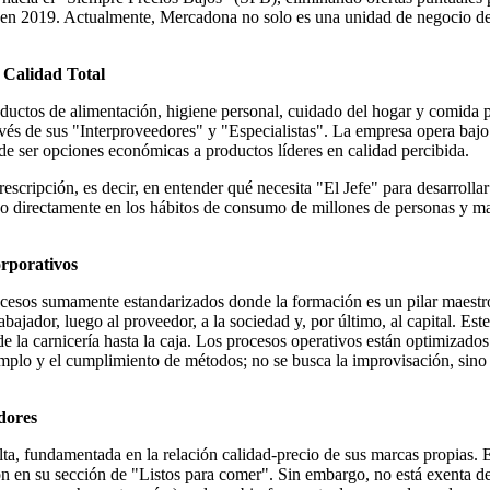
en 2019. Actualmente, Mercadona no solo es una unidad de negocio de v
 Calidad Total
roductos de alimentación, higiene personal, cuidado del hogar y comida
vés de sus "Interproveedores" y "Especialistas". La empresa opera bajo
e ser opciones económicas a productos líderes en calidad percibida.
rescripción, es decir, en entender qué necesita "El Jefe" para desarroll
irectamente en los hábitos de consumo de millones de personas y marca
orporativos
esos sumamente estandarizados donde la formación es un pilar maestro.
rabajador, luego al proveedor, a la sociedad y, por último, al capital. Est
e la carnicería hasta la caja. Los procesos operativos están optimizados
ejemplo y el cumplimiento de métodos; no se busca la improvisación, sino
adores
a, fundamentada en la relación calidad-precio de sus marcas propias. Ent
ción en su sección de "Listos para comer". Sin embargo, no está exenta d