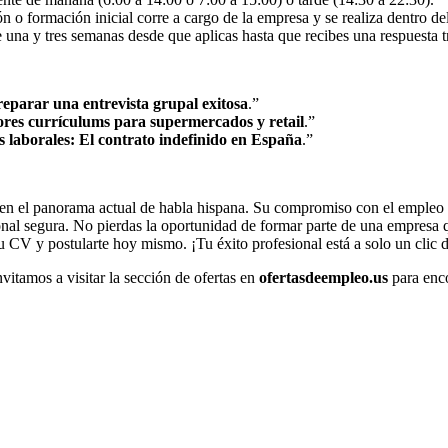
n o formación inicial corre a cargo de la empresa y se realiza dentro del
 una y tres semanas desde que aplicas hasta que recibes una respuesta tr
parar una entrevista grupal exitosa
.”
res currículums para supermercados y retail
.”
 laborales: El contrato indefinido en España
.”
n el panorama actual de habla hispana. Su compromiso con el empleo de 
onal segura. No pierdas la oportunidad de formar parte de una empresa q
 tu CV y postularte hoy mismo. ¡Tu éxito profesional está a solo un clic d
nvitamos a visitar la sección de ofertas en
ofertasdeempleo.us
para enco