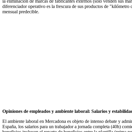
la eliminación de marcas de fabricantes externos (solo venden sus mar
diferenciador operativo es la frescura de sus productos de "kilómetro
mensual predecible.
Opiniones de empleados y ambiente laboral: Salarios y estabilida
El ambiente laboral en Mercadona es objeto de intenso debate y admira
España, los salarios para un trabajador a jornada completa (40h) co
beneficios incluyen el reparto de beneficios entre la plantilla (prima p