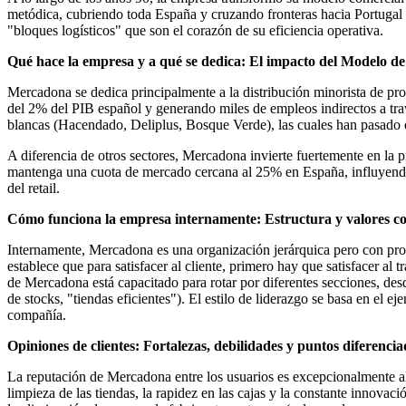
metódica, cubriendo toda España y cruzando fronteras hacia Portugal 
"bloques logísticos" que son el corazón de su eficiencia operativa.
Qué hace la empresa y a qué se dedica: El impacto del Modelo de
Mercadona se dedica principalmente a la distribución minorista de p
del 2% del PIB español y generando miles de empleos indirectos a tra
blancas (Hacendado, Deliplus, Bosque Verde), las cuales han pasado d
A diferencia de otros sectores, Mercadona invierte fuertemente en la p
mantenga una cuota de mercado cercana al 25% en España, influyendo d
del retail.
Cómo funciona la empresa internamente: Estructura y valores c
Internamente, Mercadona es una organización jerárquica pero con proc
establece que para satisfacer al cliente, primero hay que satisfacer al t
de Mercadona está capacitado para rotar por diferentes secciones, desd
de stocks, "tiendas eficientes"). El estilo de liderazgo se basa en el 
compañía.
Opiniones de clientes: Fortalezas, debilidades y puntos diferenci
La reputación de Mercadona entre los usuarios es excepcionalmente alt
limpieza de las tiendas, la rapidez en las cajas y la constante innova