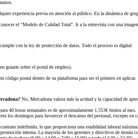
umanos.
quier experiencia previa en atención al público. En la dinámica de gr
conocer el "Modelo de Calidad Total". Ir a la entrevista con una image
umplir con la ley de protección de datos. Todo el proceso es digital:
n guiarte sobre el portal de empleo).
tu código postal dentro de su plataforma para ser el primero en aplicar.
Mercadona?
No, Mercadona valora más la actitud y la capacidad de apre
para 40 horas semanales es de aproximadamente 1.553€ brutos al mes.
erra los domingos para favorecer el descanso del personal, excepto en 
 contrato indefinido, lo que proporciona una estabilidad laboral máxima
 promoción interna. La mayoría de los gerentes y directivos de tienda
nte de mañana (6:00 a 14:00 o 7:00 a 15:00) o tarde (14:30 a 22:30).