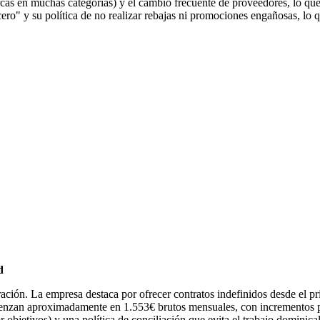
cas en muchas categorías) y el cambio frecuente de proveedores, lo que 
 cero" y su política de no realizar rebajas ni promociones engañosas, l
d
ción. La empresa destaca por ofrecer contratos indefinidos desde el pri
mienzan aproximadamente en 1.553€ brutos mensuales, con incrementos p
or objetivos) y una política de conciliación que evita el trabajo dominical