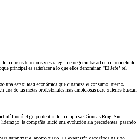
 de recursos humanos y estrategia de negocio basada en el modelo de
ue principal es satisfacer a lo que ellos denominan "El Jefe" (el
rcado una estabilidad económica que dinamiza el consumo interno.
e en una de las metas profesionales más ambiciosas para quienes buscan
cholí fundó el grupo dentro de la empresa Cárnicas Roig. Sin
u liderazgo, la compañía inició una evolución sin precedentes, pasando
ara garantizar el ahorro diario. La expansión geográfica ha sido