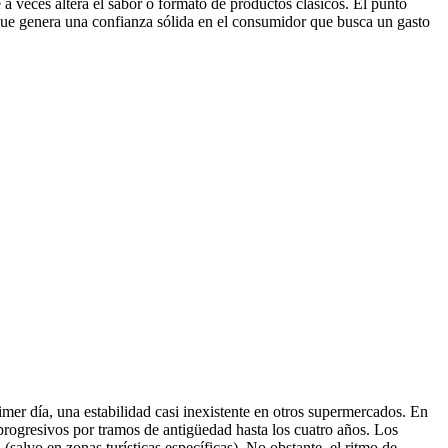
a veces altera el sabor o formato de productos clásicos. El punto
o que genera una confianza sólida en el consumidor que busca un gasto
mer día, una estabilidad casi inexistente en otros supermercados. En
rogresivos por tramos de antigüedad hasta los cuatro años. Los
 (salvo en zonas turísticas específicas). No obstante, el ritmo de