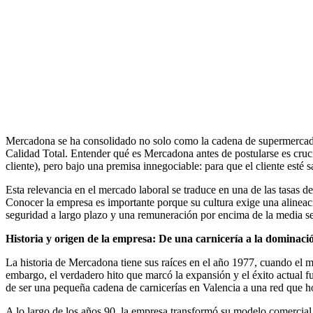
Mercadona se ha consolidado no solo como la cadena de supermercados
Calidad Total. Entender qué es Mercadona antes de postularse es cruci
cliente), pero bajo una premisa innegociable: para que el cliente esté s
Esta relevancia en el mercado laboral se traduce en una de las tasas 
Conocer la empresa es importante porque su cultura exige una alineaci
seguridad a largo plazo y una remuneración por encima de la media se
Historia y origen de la empresa: De una carnicería a la dominació
La historia de Mercadona tiene sus raíces en el año 1977, cuando el
embargo, el verdadero hito que marcó la expansión y el éxito actual f
de ser una pequeña cadena de carnicerías en Valencia a una red que 
A lo largo de los años 90, la empresa transformó su modelo comercial 