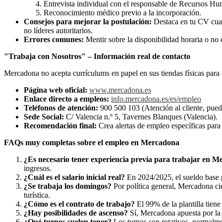
Entrevista individual con el responsable de Recursos H
Reconocimiento médico previo a la incorporación.
Consejos para mejorar la postulación:
Destaca en tu CV cual
no líderes autoritarios.
Errores comunes:
Mentir sobre la disponibilidad horaria o no 
"Trabaja con Nosotros" – Información real de contacto
Mercadona no acepta currículums en papel en sus tiendas físicas para c
Página web oficial:
www.mercadona.es
Enlace directo a empleos:
info.mercadona.es/es/empleo
Teléfonos de atención:
900 500 103 (Atención al cliente, puede
Sede Social:
C/ Valencia n.º 5, Tavernes Blanques (Valencia).
Recomendación final:
Crea alertas de empleo específicas para 
FAQs muy completas sobre el empleo en Mercadona
¿Es necesario tener experiencia previa para trabajar en 
ingresos.
¿Cuál es el salario inicial real?
En 2024/2025, el sueldo base 
¿Se trabaja los domingos?
Por política general, Mercadona ci
turística.
¿Cómo es el contrato de trabajo?
El 99% de la plantilla tiene
¿Hay posibilidades de ascenso?
Sí, Mercadona apuesta por la
¿Qué turnos suelen tener?
Los turnos son rotativos, normalme