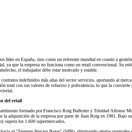
 líder en España, sino como un referente mundial en cuanto a gestión
al, ya que la empresa no funciona como un retail convencional. Su enfoq
atisfecho, el trabajador debe estar motivado y estable.
de contratos indefinidos más altas del sector servicios, aportando al me
ón total con sus valores de esfuerzo y polivalencia, lo que la conviert
ctorial.
n del retail
 matrimonio formado por Francisco Roig Ballester y Trinidad Alfonso Mo
ue la adquisición de la empresa por parte de Juan Roig en 1981. Bajo s
hoy supera los 1.600 supermercados.
hacia el "Siempre Precios Bajos" (SPB), eliminando ofertas puntuales p