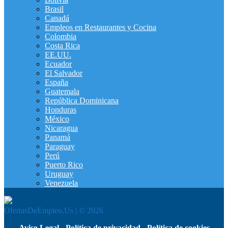
Brasil
Canadá
Empleos en Restaurantes y Cocina
Colombia
Costa Rica
EE.UU.
Ecuador
El Salvador
España
Guatemala
República Dominicana
Honduras
México
Nicaragua
Panamá
Paraguay
Perú
Puerto Rico
Uruguay
Venezuela
OfertasDeEmpleo.Us | © 2026
Aviso Legal
-
Política de privacidad
-
Política de cookies