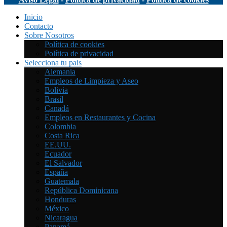
Inicio
Contacto
Sobre Nosotros
Política de cookies
Política de privacidad
Selecciona tu pais
Alemania
Empleos de Limpieza y Aseo
Bolivia
Brasil
Canadá
Empleos en Restaurantes y Cocina
Colombia
Costa Rica
EE.UU.
Ecuador
El Salvador
España
Guatemala
República Dominicana
Honduras
México
Nicaragua
Panamá