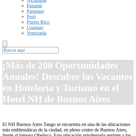
Nicaragua
Panamá
Paraguay
Perú
Puerto Rico
Uruguay
Venezuela
¡Más de 200 Oportunidades
Anuales! Descubre las Vacantes
en Hotelería y Turismo en el
Hotel NH de Buenos Aires
El NH Buenos Aires Tango se encuentra en una de las ubicaciones
más emblemáticas de la ciudad, en pleno centro de Buenos Aires,
frente al famoso Obelisco. Esta ubicación privilegiada permite a los