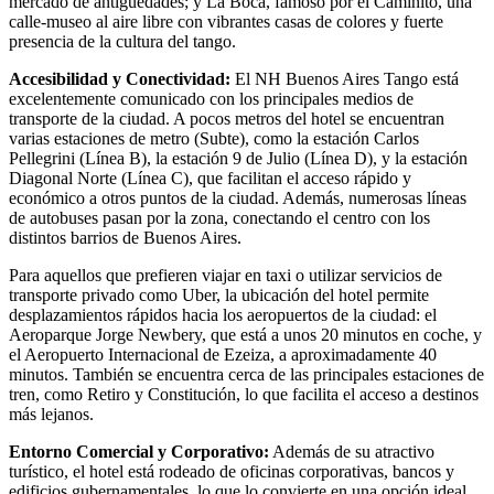
mercado de antigüedades; y La Boca, famoso por el Caminito, una
calle-museo al aire libre con vibrantes casas de colores y fuerte
presencia de la cultura del tango.
Accesibilidad y Conectividad:
El NH Buenos Aires Tango está
excelentemente comunicado con los principales medios de
transporte de la ciudad. A pocos metros del hotel se encuentran
varias estaciones de metro (Subte), como la estación Carlos
Pellegrini (Línea B), la estación 9 de Julio (Línea D), y la estación
Diagonal Norte (Línea C), que facilitan el acceso rápido y
económico a otros puntos de la ciudad. Además, numerosas líneas
de autobuses pasan por la zona, conectando el centro con los
distintos barrios de Buenos Aires.
Para aquellos que prefieren viajar en taxi o utilizar servicios de
transporte privado como Uber, la ubicación del hotel permite
desplazamientos rápidos hacia los aeropuertos de la ciudad: el
Aeroparque Jorge Newbery, que está a unos 20 minutos en coche, y
el Aeropuerto Internacional de Ezeiza, a aproximadamente 40
minutos. También se encuentra cerca de las principales estaciones de
tren, como Retiro y Constitución, lo que facilita el acceso a destinos
más lejanos.
Entorno Comercial y Corporativo:
Además de su atractivo
turístico, el hotel está rodeado de oficinas corporativas, bancos y
edificios gubernamentales, lo que lo convierte en una opción ideal