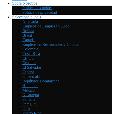
Sobre Nosotros
Política de cookies
Política de privacidad
Selecciona tu pais
Alemania
Empleos de Limpieza y Aseo
Bolivia
Brasil
Canadá
Empleos en Restaurantes y Cocina
Colombia
Costa Rica
EE.UU.
Ecuador
El Salvador
España
Guatemala
República Dominicana
Honduras
México
Nicaragua
Panamá
Paraguay
Perú
Puerto Rico