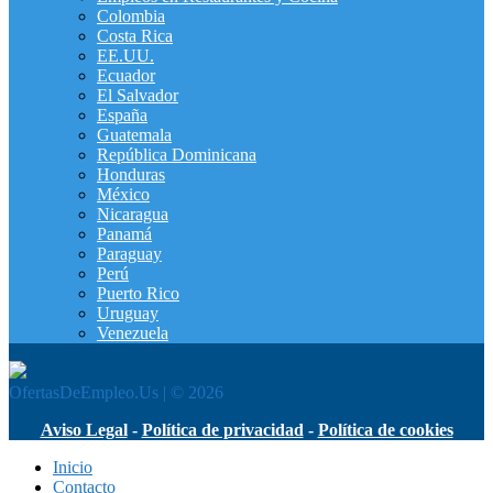
Colombia
Costa Rica
EE.UU.
Ecuador
El Salvador
España
Guatemala
República Dominicana
Honduras
México
Nicaragua
Panamá
Paraguay
Perú
Puerto Rico
Uruguay
Venezuela
OfertasDeEmpleo.Us | © 2026
Aviso Legal
-
Política de privacidad
-
Política de cookies
Inicio
Contacto