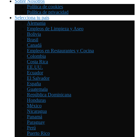
Sobre Nosotros
Política de cookies
Política de privacidad
Selecciona tu pais
Alemania
Empleos de Limpieza y Aseo
Bolivia
Brasil
Canadá
Empleos en Restaurantes y Cocina
Colombia
Costa Rica
EE.UU.
Ecuador
El Salvador
España
Guatemala
República Dominicana
Honduras
México
Nicaragua
Panamá
Paraguay
Perú
Puerto Rico