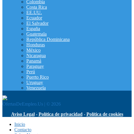
Colombia
Costa Rica
EE.UU.
Ecuador
El Salvador
España
Guatemala
República Dominicana
Honduras
México
Nicaragua
Panamá
Paraguay
Perú
Puerto Rico
Uruguay
Venezuela
OfertasDeEmpleo.Us | © 2026
Aviso Legal
-
Política de privacidad
-
Política de cookies
Inicio
Contacto