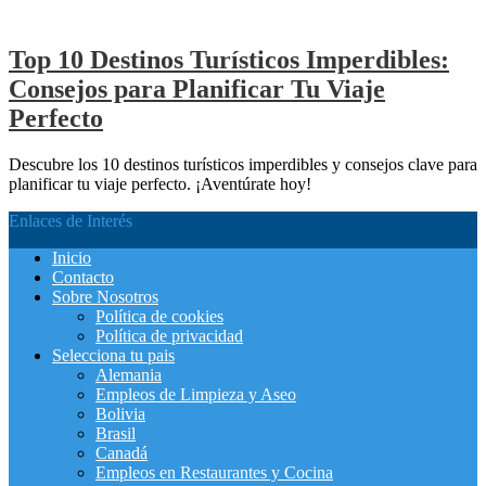
Top 10 Destinos Turísticos Imperdibles:
Consejos para Planificar Tu Viaje
Perfecto
Descubre los 10 destinos turísticos imperdibles y consejos clave para
planificar tu viaje perfecto. ¡Aventúrate hoy!
Enlaces de Interés
Inicio
Contacto
Sobre Nosotros
Política de cookies
Política de privacidad
Selecciona tu pais
Alemania
Empleos de Limpieza y Aseo
Bolivia
Brasil
Canadá
Empleos en Restaurantes y Cocina