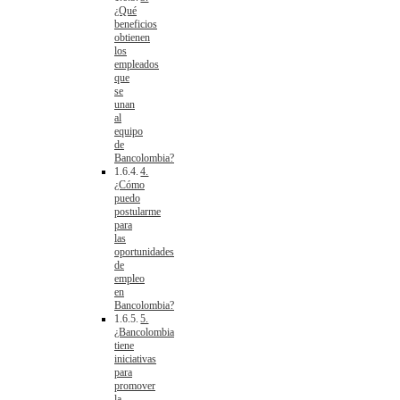
¿Qué
beneficios
obtienen
los
empleados
que
se
unan
al
equipo
de
Bancolombia?
4.
¿Cómo
puedo
postularme
para
las
oportunidades
de
empleo
en
Bancolombia?
5.
¿Bancolombia
tiene
iniciativas
para
promover
la