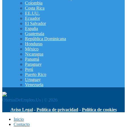
Colombia
Costa Rica
EE.UU.
Ecuador
El Salvador
España
Guatemala
República Dominicana
Honduras
México
Nicaragua
Panamá
Paraguay
Perú
Puerto Rico
Uruguay
Venezuela
OfertasDeEmpleo.Us | © 2026
Aviso Legal
-
Política de privacidad
-
Política de cookies
Inicio
Contacto