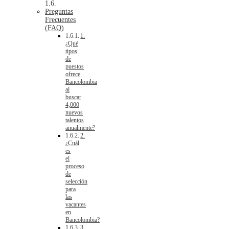
Preguntas
Frecuentes
(FAQ)
1.
¿Qué
tipos
de
puestos
ofrece
Bancolombia
al
buscar
4,000
nuevos
talentos
anualmente?
2.
¿Cuál
es
el
proceso
de
selección
para
las
vacantes
en
Bancolombia?
3.